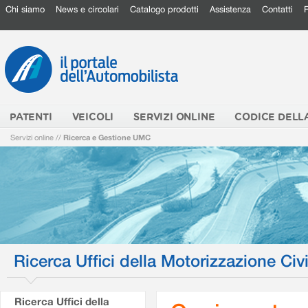
Chi siamo
News e circolari
Catalogo prodotti
Assistenza
Contatti
PATENTI
VEICOLI
SERVIZI ONLINE
CODICE DELL
Servizi online
//
Ricerca e Gestione UMC
Ricerca Uffici della Motorizzazione Civi
Ricerca Uffici della