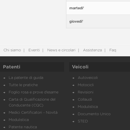
martedi'
giovedi'
Chi siamo
Eventi
News e circolari
Assistenza
Faq
Patenti
Veicoli
La patente di guida
Autoveicoli
Tutte le pratiche
Motocicli
Foglio rosa e prove d’esame
Revisioni
Carta di Qualificazione del
Collaudi
Conducente (CQC)
Modulistica
Medici Certificatori - Novità
Documento Unico
Modulistica
STED
Patente nautica