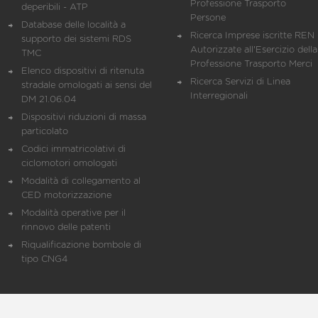
Professione Trasporto
deperibili - ATP
Persone
Database delle località a
Ricerca Imprese iscritte REN 
supporto dei sistemi RDS
Autorizzate all'Esercizio della
TMC
Professione Trasporto Merci
Elenco dispositivi di ritenuta
Ricerca Servizi di Linea
stradale omologati ai sensi del
Interregionali
DM 21.06.04
Dispositivi riduzioni di massa
particolato
Codici immatricolativi di
ciclomotori omologati
Modalità di collegamento al
CED motorizzazione
Modalità operative per il
rinnovo delle patenti
Riqualificazione bombole di
tipo CNG4