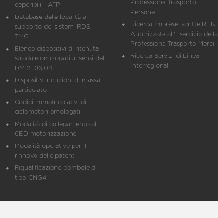
Professione Trasporto
deperibili - ATP
Persone
Database delle località a
Ricerca Imprese iscritte REN 
supporto dei sistemi RDS
Autorizzate all'Esercizio della
TMC
Professione Trasporto Merci
Elenco dispositivi di ritenuta
Ricerca Servizi di Linea
stradale omologati ai sensi del
Interregionali
DM 21.06.04
Dispositivi riduzioni di massa
particolato
Codici immatricolativi di
ciclomotori omologati
Modalità di collegamento al
CED motorizzazione
Modalità operative per il
rinnovo delle patenti
Riqualificazione bombole di
tipo CNG4