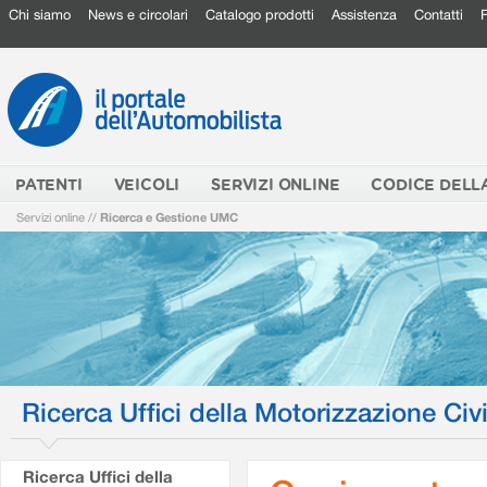
Chi siamo
News e circolari
Catalogo prodotti
Assistenza
Contatti
PATENTI
VEICOLI
SERVIZI ONLINE
CODICE DELL
Servizi online
//
Ricerca e Gestione UMC
Ricerca Uffici della Motorizzazione Civi
Ricerca Uffici della