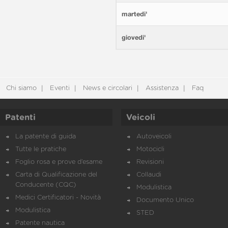
martedi'
giovedi'
Chi siamo
Eventi
News e circolari
Assistenza
Faq
Patenti
Veicoli
La patente di guida
Autoveicoli
Tutte le pratiche
Motocicli
Foglio rosa e prove d’esame
Revisioni
Carta di Qualificazione del
Collaudi
Conducente (CQC)
Modulistica
Medici Certificatori - Novità
Documento Unico
Modulistica
STED
Patente nautica