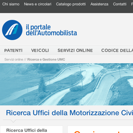
Chi siamo
News e circolari
Catalogo prodotti
Assistenza
Contatti
PATENTI
VEICOLI
SERVIZI ONLINE
CODICE DELL
Servizi online
//
Ricerca e Gestione UMC
Ricerca Uffici della Motorizzazione Civi
Ricerca Uffici della