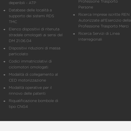
Professione Trasporto
deperibili - ATP
Persone
Database delle località a
Ricerca Imprese iscritte REN 
supporto dei sistemi RDS
Autorizzate all'Esercizio della
TMC
Professione Trasporto Merci
Elenco dispositivi di ritenuta
Ricerca Servizi di Linea
stradale omologati ai sensi del
Interregionali
DM 21.06.04
Dispositivi riduzioni di massa
particolato
Codici immatricolativi di
ciclomotori omologati
Modalità di collegamento al
CED motorizzazione
Modalità operative per il
rinnovo delle patenti
Riqualificazione bombole di
tipo CNG4