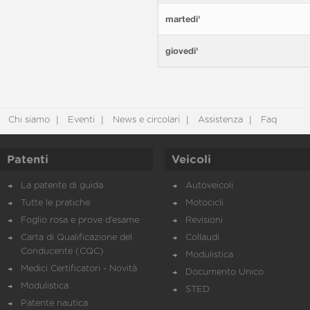
martedi'
giovedi'
Chi siamo
Eventi
News e circolari
Assistenza
Faq
Patenti
Veicoli
La patente di guida
Autoveicoli
Tutte le pratiche
Motocicli
Foglio rosa e prove d’esame
Revisioni
Carta di Qualificazione del
Collaudi
Conducente (CQC)
Modulistica
Medici Certificatori - Novità
Documento Unico
Modulistica
STED
Patente nautica