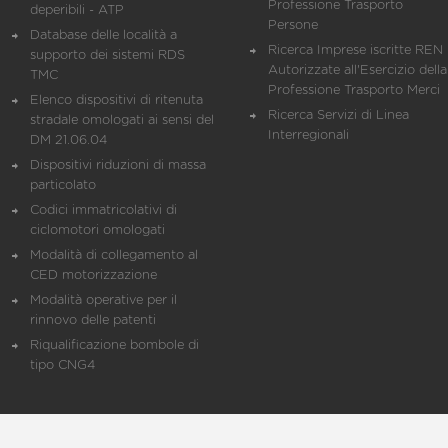
Professione Trasporto
deperibili - ATP
Persone
Database delle località a
Ricerca Imprese iscritte REN 
supporto dei sistemi RDS
Autorizzate all'Esercizio della
TMC
Professione Trasporto Merci
Elenco dispositivi di ritenuta
Ricerca Servizi di Linea
stradale omologati ai sensi del
Interregionali
DM 21.06.04
Dispositivi riduzioni di massa
particolato
Codici immatricolativi di
ciclomotori omologati
Modalità di collegamento al
CED motorizzazione
Modalità operative per il
rinnovo delle patenti
Riqualificazione bombole di
tipo CNG4