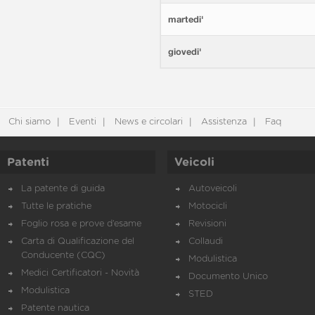
martedi'
giovedi'
Chi siamo
Eventi
News e circolari
Assistenza
Faq
Patenti
Veicoli
La patente di guida
Autoveicoli
Tutte le pratiche
Motocicli
Foglio rosa e prove d’esame
Revisioni
Carta di Qualificazione del
Collaudi
Conducente (CQC)
Modulistica
Medici Certificatori - Novità
Documento Unico
Modulistica
STED
Patente nautica