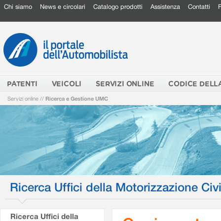
Chi siamo
News e circolari
Catalogo prodotti
Assistenza
Contatti
PATENTI
VEICOLI
SERVIZI ONLINE
CODICE DELL
Servizi online
//
Ricerca e Gestione UMC
Ricerca Uffici della Motorizzazione Civi
Ricerca Uffici della