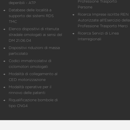
Professione Trasporto
deperibili - ATP
Persone
Database delle località a
Ricerca Imprese iscritte REN 
supporto dei sistemi RDS
Autorizzate all'Esercizio della
TMC
Professione Trasporto Merci
Elenco dispositivi di ritenuta
Ricerca Servizi di Linea
stradale omologati ai sensi del
Interregionali
DM 21.06.04
Dispositivi riduzioni di massa
particolato
Codici immatricolativi di
ciclomotori omologati
Modalità di collegamento al
CED motorizzazione
Modalità operative per il
rinnovo delle patenti
Riqualificazione bombole di
tipo CNG4