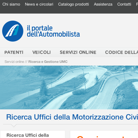
Chi siamo
News e circolari
Catalogo prodotti
Assistenza
Contatti
PATENTI
VEICOLI
SERVIZI ONLINE
CODICE DELL
Servizi online
//
Ricerca e Gestione UMC
Ricerca Uffici della Motorizzazione Civi
Ricerca Uffici della