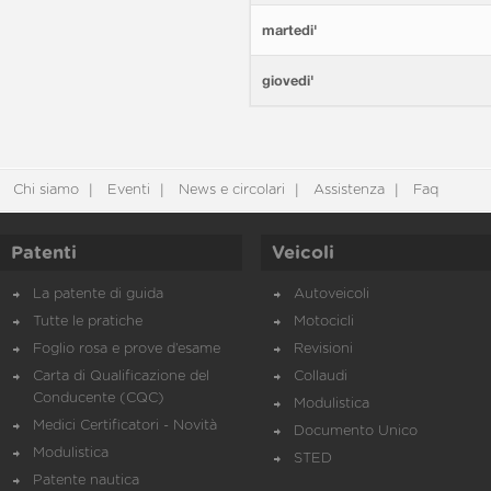
martedi'
giovedi'
Chi siamo
Eventi
News e circolari
Assistenza
Faq
Patenti
Veicoli
La patente di guida
Autoveicoli
Tutte le pratiche
Motocicli
Foglio rosa e prove d’esame
Revisioni
Carta di Qualificazione del
Collaudi
Conducente (CQC)
Modulistica
Medici Certificatori - Novità
Documento Unico
Modulistica
STED
Patente nautica