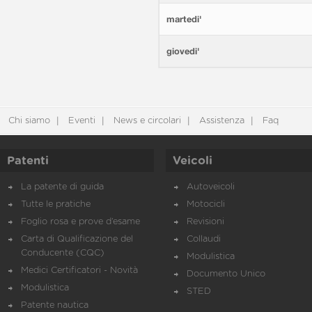
martedi'
giovedi'
Chi siamo
Eventi
News e circolari
Assistenza
Faq
Patenti
Veicoli
La patente di guida
Autoveicoli
Tutte le pratiche
Motocicli
Foglio rosa e prove d’esame
Revisioni
Carta di Qualificazione del
Collaudi
Conducente (CQC)
Modulistica
Medici Certificatori - Novità
Documento Unico
Modulistica
STED
Patente nautica