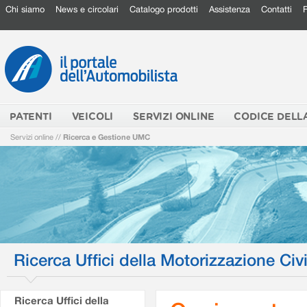
Chi siamo
News e circolari
Catalogo prodotti
Assistenza
Contatti
PATENTI
VEICOLI
SERVIZI ONLINE
CODICE DELL
Servizi online
//
Ricerca e Gestione UMC
Ricerca Uffici della Motorizzazione Civi
Ricerca Uffici della