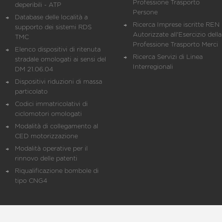
Professione Trasporto
deperibili - ATP
Persone
Database delle località a
Ricerca Imprese iscritte REN 
supporto dei sistemi RDS
Autorizzate all'Esercizio della
TMC
Professione Trasporto Merci
Elenco dispositivi di ritenuta
Ricerca Servizi di Linea
stradale omologati ai sensi del
Interregionali
DM 21.06.04
Dispositivi riduzioni di massa
particolato
Codici immatricolativi di
ciclomotori omologati
Modalità di collegamento al
CED motorizzazione
Modalità operative per il
rinnovo delle patenti
Riqualificazione bombole di
tipo CNG4