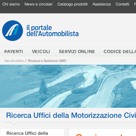
Chi siamo
News e circolari
Catalogo prodotti
Assistenza
Contatti
PATENTI
VEICOLI
SERVIZI ONLINE
CODICE DELL
Servizi online
//
Ricerca e Gestione UMC
Ricerca Uffici della Motorizzazione Civi
Ricerca Uffici della