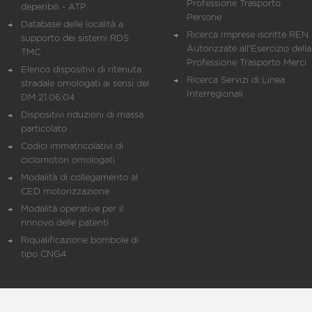
Professione Trasporto
deperibili - ATP
Persone
Database delle località a
Ricerca Imprese iscritte REN 
supporto dei sistemi RDS
Autorizzate all'Esercizio della
TMC
Professione Trasporto Merci
Elenco dispositivi di ritenuta
Ricerca Servizi di Linea
stradale omologati ai sensi del
Interregionali
DM 21.06.04
Dispositivi riduzioni di massa
particolato
Codici immatricolativi di
ciclomotori omologati
Modalità di collegamento al
CED motorizzazione
Modalità operative per il
rinnovo delle patenti
Riqualificazione bombole di
tipo CNG4