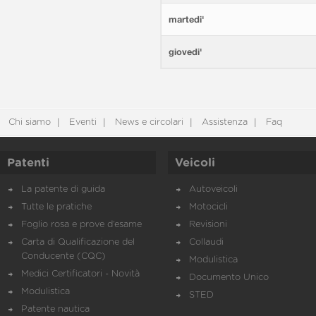
martedi'
giovedi'
Chi siamo
Eventi
News e circolari
Assistenza
Faq
Patenti
Veicoli
La patente di guida
Autoveicoli
Tutte le pratiche
Motocicli
Foglio rosa e prove d’esame
Revisioni
Carta di Qualificazione del
Collaudi
Conducente (CQC)
Modulistica
Medici Certificatori - Novità
Documento Unico
Modulistica
STED
Patente nautica