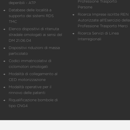
Professione Trasporto
deperibili - ATP
Persone
Database delle località a
Ricerca Imprese iscritte REN 
supporto dei sistemi RDS
Autorizzate all'Esercizio della
TMC
Professione Trasporto Merci
Elenco dispositivi di ritenuta
Ricerca Servizi di Linea
stradale omologati ai sensi del
Interregionali
DM 21.06.04
Dispositivi riduzioni di massa
particolato
Codici immatricolativi di
ciclomotori omologati
Modalità di collegamento al
CED motorizzazione
Modalità operative per il
rinnovo delle patenti
Riqualificazione bombole di
tipo CNG4