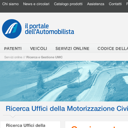
Chi siamo
News e circolari
Catalogo prodotti
Assistenza
Contatti
PATENTI
VEICOLI
SERVIZI ONLINE
CODICE DELL
Servizi online
//
Ricerca e Gestione UMC
Ricerca Uffici della Motorizzazione Civi
Ricerca Uffici della