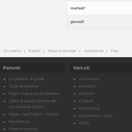
martedi'
giovedi'
Chi siamo
Eventi
News e circolari
Assistenza
Faq
Patenti
Veicoli
La patente di guida
Autoveicoli
Tutte le pratiche
Motocicli
Foglio rosa e prove d’esame
Revisioni
Carta di Qualificazione del
Collaudi
Conducente (CQC)
Modulistica
Medici Certificatori - Novità
Documento Unico
Modulistica
STED
Patente nautica