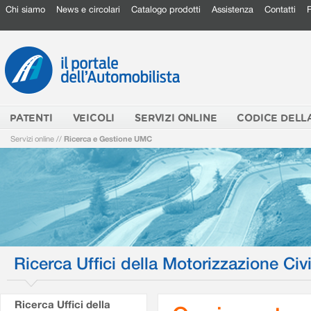
Chi siamo
News e circolari
Catalogo prodotti
Assistenza
Contatti
PATENTI
VEICOLI
SERVIZI ONLINE
CODICE DELL
Servizi online
//
Ricerca e Gestione UMC
Ricerca Uffici della Motorizzazione Civi
Ricerca Uffici della