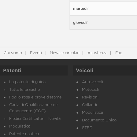
martedi'
giovedi'
Chi siamo
Eventi
News e circolari
Assistenza
Faq
Patenti
Veicoli
La patente di guida
Autoveicoli
Tutte le pratiche
Motocicli
Foglio rosa e prove d’esame
Revisioni
Carta di Qualificazione del
Collaudi
Conducente (CQC)
Modulistica
Medici Certificatori - Novità
Documento Unico
Modulistica
STED
Patente nautica