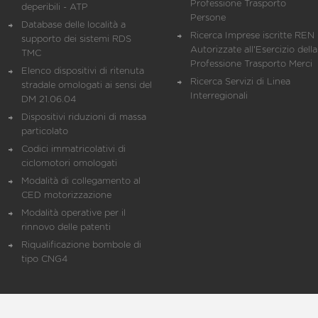
Professione Trasporto
deperibili - ATP
Persone
Database delle località a
Ricerca Imprese iscritte REN 
supporto dei sistemi RDS
Autorizzate all'Esercizio della
TMC
Professione Trasporto Merci
Elenco dispositivi di ritenuta
Ricerca Servizi di Linea
stradale omologati ai sensi del
Interregionali
DM 21.06.04
Dispositivi riduzioni di massa
particolato
Codici immatricolativi di
ciclomotori omologati
Modalità di collegamento al
CED motorizzazione
Modalità operative per il
rinnovo delle patenti
Riqualificazione bombole di
tipo CNG4