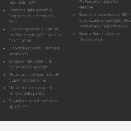
Professione Trasporto
deperibili - ATP
Persone
Database delle località a
Ricerca Imprese iscritte REN 
supporto dei sistemi RDS
Autorizzate all'Esercizio della
TMC
Professione Trasporto Merci
Elenco dispositivi di ritenuta
Ricerca Servizi di Linea
stradale omologati ai sensi del
Interregionali
DM 21.06.04
Dispositivi riduzioni di massa
particolato
Codici immatricolativi di
ciclomotori omologati
Modalità di collegamento al
CED motorizzazione
Modalità operative per il
rinnovo delle patenti
Riqualificazione bombole di
tipo CNG4