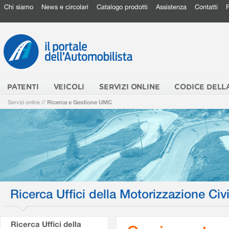
Chi siamo
News e circolari
Catalogo prodotti
Assistenza
Contatti
PATENTI
VEICOLI
SERVIZI ONLINE
CODICE DELL
Servizi online
//
Ricerca e Gestione UMC
Ricerca Uffici della Motorizzazione Civi
Ricerca Uffici della