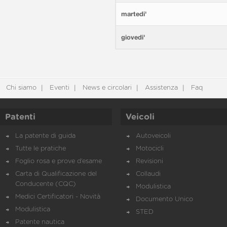
martedi'
giovedi'
Chi siamo
Eventi
News e circolari
Assistenza
Faq
Patenti
Veicoli
La patente di guida
Autoveicoli
Tutte le pratiche
Motocicli
Foglio rosa e prove d’esame
Revisioni
Carta di Qualificazione del
Collaudi
Conducente (CQC)
Modulistica
Medici Certificatori - Novità
Documento Unico
Modulistica
STED
Patente nautica