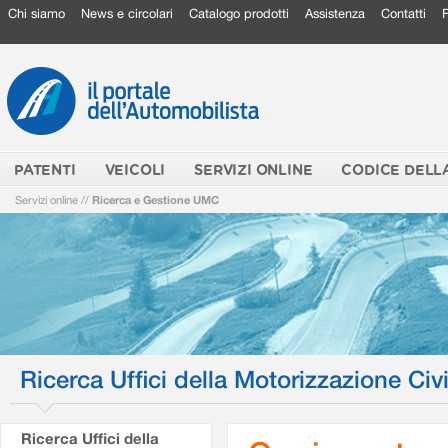
Chi siamo
News e circolari
Catalogo prodotti
Assistenza
Contatti
PATENTI
VEICOLI
SERVIZI ONLINE
CODICE DELL
Servizi online
//
Ricerca e Gestione UMC
Ricerca Uffici della Motorizzazione Civi
Ricerca Uffici della