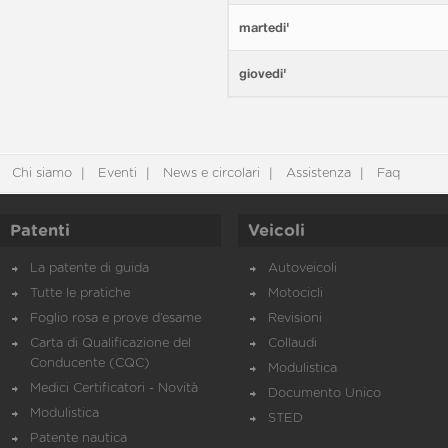
martedi'
giovedi'
Chi siamo
Eventi
News e circolari
Assistenza
Faq
Patenti
Veicoli
La patente di guida
Autoveicoli
Tutte le pratiche
Motocicli
Foglio rosa e prove d’esame
Revisioni
Carta di Qualificazione del
Collaudi
Conducente (CQC)
Modulistica
Medici Certificatori - Novità
Documento Unico
Modulistica
STED
Patente nautica