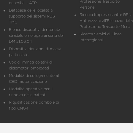
Professione Trasporto
deperibili - ATP
Persone
Database delle località a
Ricerca Imprese iscritte REN 
supporto dei sistemi RDS
Autorizzate all'Esercizio della
TMC
Professione Trasporto Merci
Elenco dispositivi di ritenuta
Ricerca Servizi di Linea
stradale omologati ai sensi del
Interregionali
DM 21.06.04
Dispositivi riduzioni di massa
particolato
Codici immatricolativi di
ciclomotori omologati
Modalità di collegamento al
CED motorizzazione
Modalità operative per il
rinnovo delle patenti
Riqualificazione bombole di
tipo CNG4