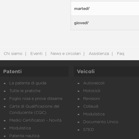
martedi'
giovedi'
Chi siamo
Eventi
News e circolari
Assistenza
Faq
Patenti
Veicoli
La patente di guida
Autoveicoli
Tutte le pratiche
Motocicli
Foglio rosa e prove d’esame
Revisioni
Carta di Qualificazione del
Collaudi
Conducente (CQC)
Modulistica
Medici Certificatori - Novità
Documento Unico
Modulistica
STED
Patente nautica