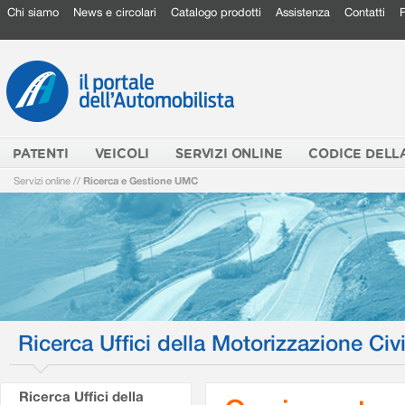
Chi siamo
News e circolari
Catalogo prodotti
Assistenza
Contatti
PATENTI
VEICOLI
SERVIZI ONLINE
CODICE DELL
Servizi online
//
Ricerca e Gestione UMC
Ricerca Uffici della Motorizzazione Civi
Ricerca Uffici della