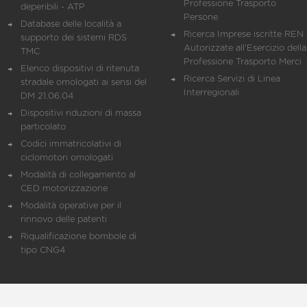
Professione Trasporto
deperibili - ATP
Persone
Database delle località a
Ricerca Imprese iscritte REN 
supporto dei sistemi RDS
Autorizzate all'Esercizio della
TMC
Professione Trasporto Merci
Elenco dispositivi di ritenuta
Ricerca Servizi di Linea
stradale omologati ai sensi del
Interregionali
DM 21.06.04
Dispositivi riduzioni di massa
particolato
Codici immatricolativi di
ciclomotori omologati
Modalità di collegamento al
CED motorizzazione
Modalità operative per il
rinnovo delle patenti
Riqualificazione bombole di
tipo CNG4