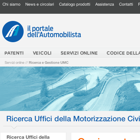
Chi siamo
News e circolari
Catalogo prodotti
Assistenza
Contatti
PATENTI
VEICOLI
SERVIZI ONLINE
CODICE DELL
Servizi online
//
Ricerca e Gestione UMC
Ricerca Uffici della Motorizzazione Civi
Ricerca Uffici della