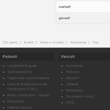
martedi'
giovedi'
Chi siamo
Eventi
News e circolari
Assistenza
Faq
Patenti
Veicoli
La patente di guida
Autoveicoli
Tutte le pratiche
Motocicli
Foglio rosa e prove d’esame
Revisioni
Carta di Qualificazione del
Collaudi
Conducente (CQC)
Modulistica
Medici Certificatori - Novità
Documento Unico
Modulistica
STED
Patente nautica