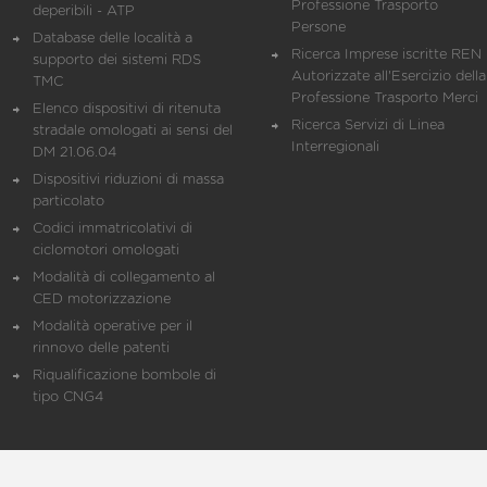
Professione Trasporto
deperibili - ATP
Persone
Database delle località a
Ricerca Imprese iscritte REN 
supporto dei sistemi RDS
Autorizzate all'Esercizio della
TMC
Professione Trasporto Merci
Elenco dispositivi di ritenuta
Ricerca Servizi di Linea
stradale omologati ai sensi del
Interregionali
DM 21.06.04
Dispositivi riduzioni di massa
particolato
Codici immatricolativi di
ciclomotori omologati
Modalità di collegamento al
CED motorizzazione
Modalità operative per il
rinnovo delle patenti
Riqualificazione bombole di
tipo CNG4