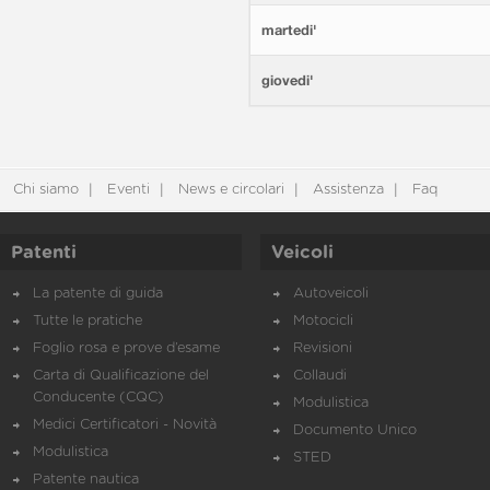
martedi'
giovedi'
Chi siamo
Eventi
News e circolari
Assistenza
Faq
Patenti
Veicoli
La patente di guida
Autoveicoli
Tutte le pratiche
Motocicli
Foglio rosa e prove d’esame
Revisioni
Carta di Qualificazione del
Collaudi
Conducente (CQC)
Modulistica
Medici Certificatori - Novità
Documento Unico
Modulistica
STED
Patente nautica