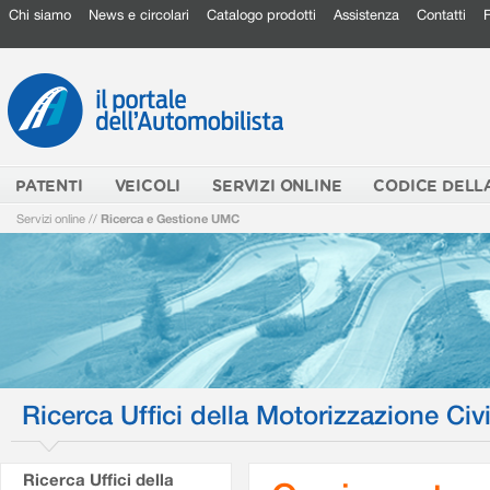
Chi siamo
News e circolari
Catalogo prodotti
Assistenza
Contatti
PATENTI
VEICOLI
SERVIZI ONLINE
CODICE DELL
Servizi online
//
Ricerca e Gestione UMC
Ricerca Uffici della Motorizzazione Civi
Ricerca Uffici della