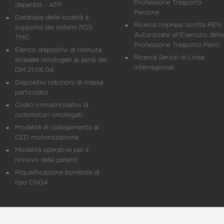
Professione Trasporto
deperibili - ATP
Persone
Database delle località a
Ricerca Imprese iscritte REN 
supporto dei sistemi RDS
Autorizzate all'Esercizio della
TMC
Professione Trasporto Merci
Elenco dispositivi di ritenuta
Ricerca Servizi di Linea
stradale omologati ai sensi del
Interregionali
DM 21.06.04
Dispositivi riduzioni di massa
particolato
Codici immatricolativi di
ciclomotori omologati
Modalità di collegamento al
CED motorizzazione
Modalità operative per il
rinnovo delle patenti
Riqualificazione bombole di
tipo CNG4