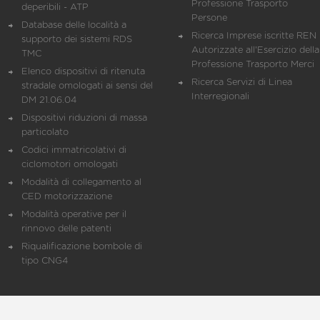
Professione Trasporto
deperibili - ATP
Persone
Database delle località a
Ricerca Imprese iscritte REN 
supporto dei sistemi RDS
Autorizzate all'Esercizio della
TMC
Professione Trasporto Merci
Elenco dispositivi di ritenuta
Ricerca Servizi di Linea
stradale omologati ai sensi del
Interregionali
DM 21.06.04
Dispositivi riduzioni di massa
particolato
Codici immatricolativi di
ciclomotori omologati
Modalità di collegamento al
CED motorizzazione
Modalità operative per il
rinnovo delle patenti
Riqualificazione bombole di
tipo CNG4