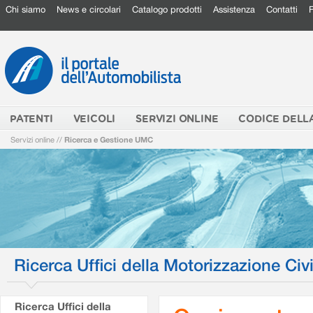
Chi siamo
News e circolari
Catalogo prodotti
Assistenza
Contatti
PATENTI
VEICOLI
SERVIZI ONLINE
CODICE DELL
Servizi online
//
Ricerca e Gestione UMC
Ricerca Uffici della Motorizzazione Civi
Ricerca Uffici della