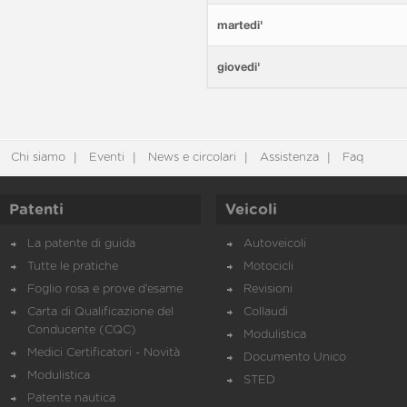
martedi'
giovedi'
Chi siamo
Eventi
News e circolari
Assistenza
Faq
Patenti
Veicoli
La patente di guida
Autoveicoli
Tutte le pratiche
Motocicli
Foglio rosa e prove d’esame
Revisioni
Carta di Qualificazione del
Collaudi
Conducente (CQC)
Modulistica
Medici Certificatori - Novità
Documento Unico
Modulistica
STED
Patente nautica