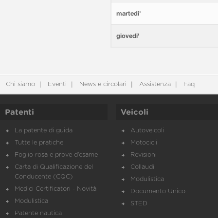
martedi'
giovedi'
Chi siamo
Eventi
News e circolari
Assistenza
Faq
Patenti
Veicoli
La patente di guida
Autoveicoli
Tutte le pratiche
Motocicli
Foglio rosa e prove d’esame
Revisioni
Carta di Qualificazione del
Collaudi
Conducente (CQC)
Modulistica
Medici Certificatori - Novità
Documento Unico
Modulistica
STED
Patente nautica