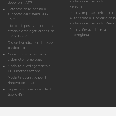
Professione Trasporto
deperibili - ATP
Persone
Database delle località a
Ricerca Imprese iscritte REN 
supporto dei sistemi RDS
Autorizzate all'Esercizio della
TMC
Professione Trasporto Merci
Elenco dispositivi di ritenuta
Ricerca Servizi di Linea
stradale omologati ai sensi del
Interregionali
DM 21.06.04
Dispositivi riduzioni di massa
particolato
Codici immatricolativi di
ciclomotori omologati
Modalità di collegamento al
CED motorizzazione
Modalità operative per il
rinnovo delle patenti
Riqualificazione bombole di
tipo CNG4