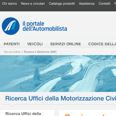
Chi siamo
News e circolari
Catalogo prodotti
Assistenza
Contatti
PATENTI
VEICOLI
SERVIZI ONLINE
CODICE DELL
Servizi online
//
Ricerca e Gestione UMC
Ricerca Uffici della Motorizzazione Civi
Ricerca Uffici della