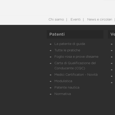
Chi siamo
Eventi
News e circolari
Patenti
Ve
La patente di guida
Tutte le pratiche
Foglio rosa e prove d’esame
Carta di Qualificazione del
Conducente (CQC)
Medici Certificatori - Novità
Modulistica
Patente nautica
Normativa