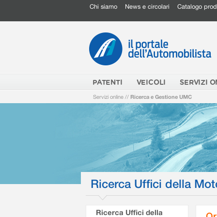
Chi siamo
News e circolari
Catalogo prod
PATENTI
VEICOLI
SERVIZI O
Servizi online
//
Ricerca e Gestione UMC
Ricerca Uffici della Mot
Ricerca Uffici della
Or