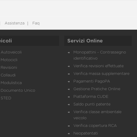
Assistenza
Faq
icoli
Servizi Online
Autoveicoli
Monopattini - Contrassegno
identificativo
Motocicli
Verifica revisioni effettuate
Revisioni
Verifica massa supplementare
Collaudi
Pagamenti PagoPA
Modulistica
Gestione Pratiche Online
Documento Unico
Piattaforma CUDE
STED
Saldo punti patente
Verifica classe ambientale
veicolo
Verifica copertura RCA
Neopatentati