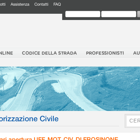
otti
Assistenza
Contatti
FAQ
NLINE
CODICE DELLA STRADA
PROFESSIONISTI
AU
orizzazione Civile
ari apertura UFF. MOT. CIV. DI FROSINONE