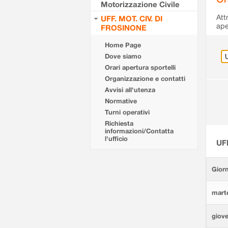
Motorizzazione Civile
Att
UFF. MOT. CIV. DI
ape
FROSINONE
Home Page
Dove siamo
Orari apertura sportelli
Organizzazione e contatti
Avvisi all'utenza
Normative
Turni operativi
Richiesta
informazioni/Contatta
l'ufficio
UF
Giorn
marte
giove