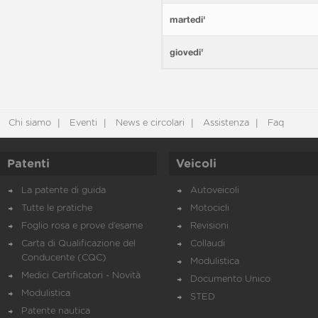
martedi'
giovedi'
Chi siamo
Eventi
News e circolari
Assistenza
Faq
Patenti
Veicoli
La patente di guida
Autoveicoli
Tutte le pratiche
Motocicli
Foglio rosa e prove d’esame
Revisioni
Carta di Qualificazione del
Collaudi
Conducente (CQC)
Modulistica
Medici Certificatori - Novità
Documento Unico
Modulistica
STED
Patente nautica