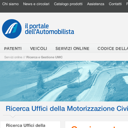
Chi siamo
News e circolari
Catalogo prodotti
Assistenza
Contatti
PATENTI
VEICOLI
SERVIZI ONLINE
CODICE DELL
Servizi online
//
Ricerca e Gestione UMC
Ricerca Uffici della Motorizzazione Civi
Ricerca Uffici della