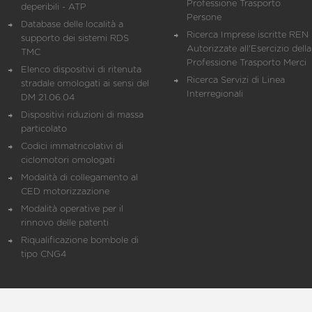
Professione Trasporto
deperibili - ATP
Persone
Database delle località a
Ricerca Imprese iscritte REN 
supporto dei sistemi RDS
Autorizzate all'Esercizio della
TMC
Professione Trasporto Merci
Elenco dispositivi di ritenuta
Ricerca Servizi di Linea
stradale omologati ai sensi del
Interregionali
DM 21.06.04
Dispositivi riduzioni di massa
particolato
Codici immatricolativi di
ciclomotori omologati
Modalità di collegamento al
CED motorizzazione
Modalità operative per il
rinnovo delle patenti
Riqualificazione bombole di
tipo CNG4