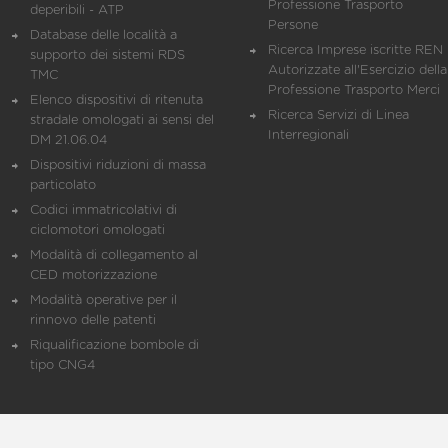
Professione Trasporto
deperibili - ATP
Persone
Database delle località a
Ricerca Imprese iscritte REN 
supporto dei sistemi RDS
Autorizzate all'Esercizio della
TMC
Professione Trasporto Merci
Elenco dispositivi di ritenuta
Ricerca Servizi di Linea
stradale omologati ai sensi del
Interregionali
DM 21.06.04
Dispositivi riduzioni di massa
particolato
Codici immatricolativi di
ciclomotori omologati
Modalità di collegamento al
CED motorizzazione
Modalità operative per il
rinnovo delle patenti
Riqualificazione bombole di
tipo CNG4