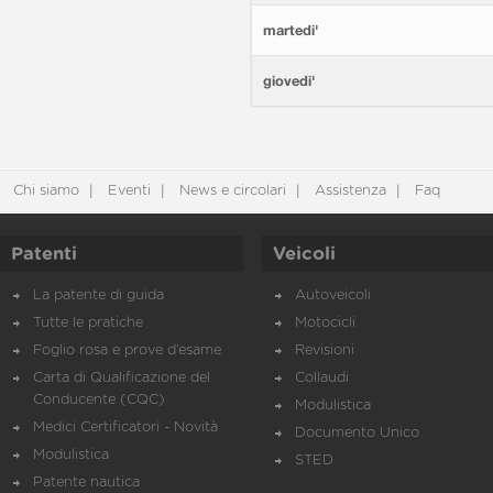
martedi'
giovedi'
Chi siamo
Eventi
News e circolari
Assistenza
Faq
Patenti
Veicoli
La patente di guida
Autoveicoli
Tutte le pratiche
Motocicli
Foglio rosa e prove d’esame
Revisioni
Carta di Qualificazione del
Collaudi
Conducente (CQC)
Modulistica
Medici Certificatori - Novità
Documento Unico
Modulistica
STED
Patente nautica