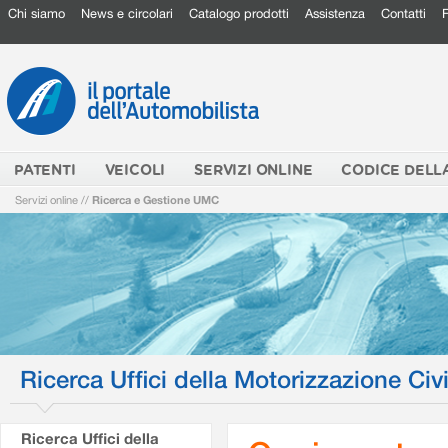
Chi siamo
News e circolari
Catalogo prodotti
Assistenza
Contatti
PATENTI
VEICOLI
SERVIZI ONLINE
CODICE DELL
Servizi online
//
Ricerca e Gestione UMC
Ricerca Uffici della Motorizzazione Civi
Ricerca Uffici della