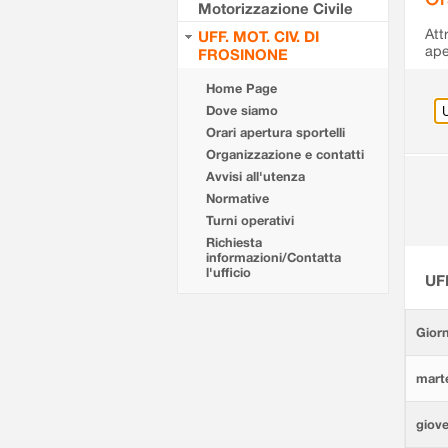
Motorizzazione Civile
Att
UFF. MOT. CIV. DI
ape
FROSINONE
Home Page
Dove siamo
Orari apertura sportelli
Organizzazione e contatti
Avvisi all'utenza
Normative
Turni operativi
Richiesta
informazioni/Contatta
l'ufficio
UF
Giorn
marte
giove