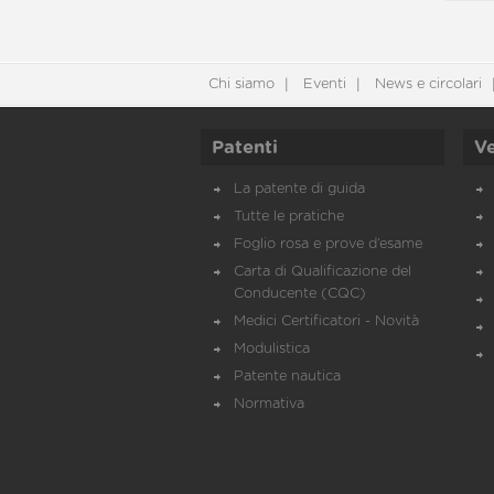
Chi siamo
Eventi
News e circolari
Patenti
Ve
La patente di guida
Tutte le pratiche
Foglio rosa e prove d’esame
Carta di Qualificazione del
Conducente (CQC)
Medici Certificatori - Novità
Modulistica
Patente nautica
Normativa