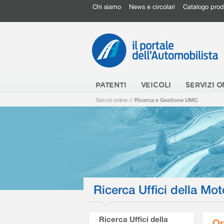
Chi siamo
News e circolari
Catalogo prod
PATENTI
VEICOLI
SERVIZI O
Servizi online
//
Ricerca e Gestione UMC
Ricerca Uffici della Mot
Ricerca Uffici della
Or