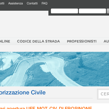
otti
Assistenza
Contatti
FAQ
NLINE
CODICE DELLA STRADA
PROFESSIONISTI
AU
orizzazione Civile
ari apertura UFF. MOT. CIV. DI FROSINONE