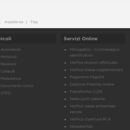
Assistenza
Faq
icoli
Servizi Online
Autoveicoli
Monopattini - Contrassegno
identificativo
Motocicli
Verifica revisioni effettuate
Revisioni
Verifica massa supplementare
Collaudi
Pagamenti PagoPA
Modulistica
Gestione Pratiche Online
Documento Unico
Piattaforma CUDE
STED
Saldo punti patente
Verifica classe ambientale
veicolo
Verifica copertura RCA
Neopatentati