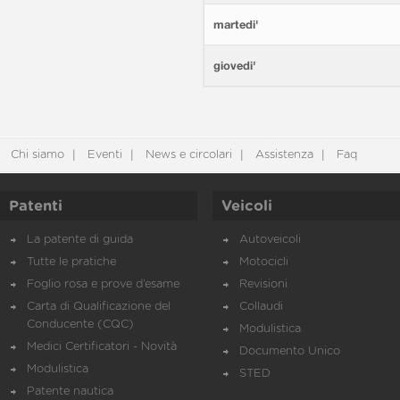
martedi'
giovedi'
Chi siamo
Eventi
News e circolari
Assistenza
Faq
Patenti
Veicoli
La patente di guida
Autoveicoli
Tutte le pratiche
Motocicli
Foglio rosa e prove d’esame
Revisioni
Carta di Qualificazione del
Collaudi
Conducente (CQC)
Modulistica
Medici Certificatori - Novità
Documento Unico
Modulistica
STED
Patente nautica