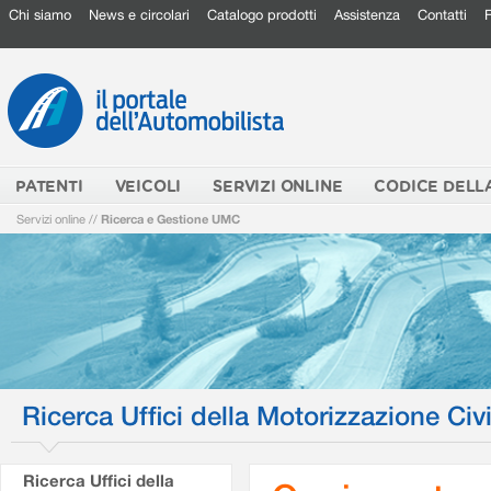
Chi siamo
News e circolari
Catalogo prodotti
Assistenza
Contatti
PATENTI
VEICOLI
SERVIZI ONLINE
CODICE DELL
Servizi online
//
Ricerca e Gestione UMC
Ricerca Uffici della Motorizzazione Civi
Ricerca Uffici della