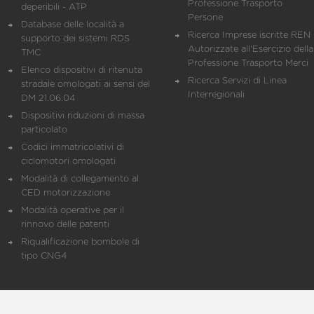
Professione Trasporto
deperibili - ATP
Persone
Database delle località a
Ricerca Imprese iscritte REN 
supporto dei sistemi RDS
Autorizzate all'Esercizio della
TMC
Professione Trasporto Merci
Elenco dispositivi di ritenuta
Ricerca Servizi di Linea
stradale omologati ai sensi del
Interregionali
DM 21.06.04
Dispositivi riduzioni di massa
particolato
Codici immatricolativi di
ciclomotori omologati
Modalità di collegamento al
CED motorizzazione
Modalità operative per il
rinnovo delle patenti
Riqualificazione bombole di
tipo CNG4