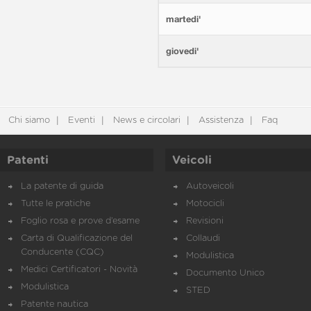
martedi'
giovedi'
Chi siamo
Eventi
News e circolari
Assistenza
Faq
Patenti
Veicoli
La patente di guida
Autoveicoli
Tutte le pratiche
Motocicli
Foglio rosa e prove d’esame
Revisioni
Carta di Qualificazione del
Collaudi
Conducente (CQC)
Modulistica
Medici Certificatori - Novità
Documento Unico
Modulistica
STED
Patente nautica