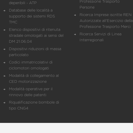
Professione Trasporto
deperibili - ATP
Persone
Database delle località a
Ricerca Imprese iscritte REN 
supporto dei sistemi RDS
Autorizzate all'Esercizio della
TMC
Professione Trasporto Merci
Elenco dispositivi di ritenuta
Ricerca Servizi di Linea
stradale omologati ai sensi del
Interregionali
DM 21.06.04
Dispositivi riduzioni di massa
particolato
Codici immatricolativi di
ciclomotori omologati
Modalità di collegamento al
CED motorizzazione
Modalità operative per il
rinnovo delle patenti
Riqualificazione bombole di
tipo CNG4