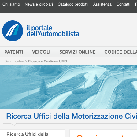
Chi siamo
News e circolari
Catalogo prodotti
Assistenza
Contatti
PATENTI
VEICOLI
SERVIZI ONLINE
CODICE DELL
Servizi online
//
Ricerca e Gestione UMC
Ricerca Uffici della Motorizzazione Civi
Ricerca Uffici della