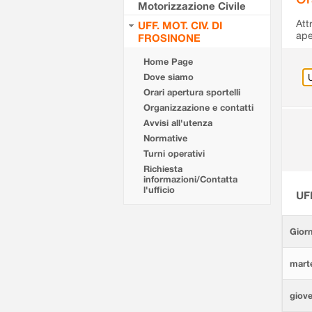
Motorizzazione Civile
Att
UFF. MOT. CIV. DI
ape
FROSINONE
Home Page
Dove siamo
Orari apertura sportelli
Organizzazione e contatti
Avvisi all'utenza
Normative
Turni operativi
Richiesta
informazioni/Contatta
l'ufficio
UF
Giorn
marte
giove