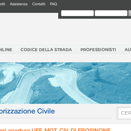
otti
Assistenza
Contatti
FAQ
NLINE
CODICE DELLA STRADA
PROFESSIONISTI
AU
orizzazione Civile
ari apertura UFF. MOT. CIV. DI FROSINONE