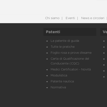
Chi siamo
Eventi
News e circolari
Patenti
Ve
La patente di guida
Tutte le pratiche
Foglio rosa e prove d’esame
Carta di Qualificazione del
Conducente (CQC)
Medici Certificatori - Novità
Modulistica
Patente nautica
Normativa