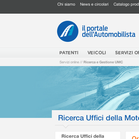
Chi siamo
News e circolari
Catalogo prod
PATENTI
VEICOLI
SERVIZI O
Servizi online
//
Ricerca e Gestione UMC
Ricerca Uffici della Mot
Ricerca Uffici della
Or