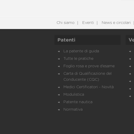
Chi siamo
Eventi
News e circolari
Patenti
Ve
La patente di guida
Tutte le pratiche
Foglio rosa e prove d’esame
Carta di Qualificazione del
Conducente (CQC)
Medici Certificatori - Novità
Modulistica
Patente nautica
Normativa