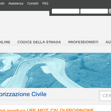
otti
Assistenza
Contatti
FAQ
NLINE
CODICE DELLA STRADA
PROFESSIONISTI
AU
orizzazione Civile
ari apertura UFF. MOT. CIV. DI FROSINONE