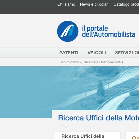
Chi siamo
News e circolari
Catalogo prod
PATENTI
VEICOLI
SERVIZI O
Servizi online
//
Ricerca e Gestione UMC
Ricerca Uffici della Mot
Ricerca Uffici della
Or