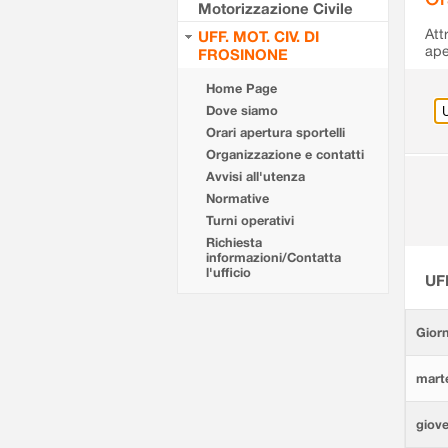
Motorizzazione Civile
Att
UFF. MOT. CIV. DI
ape
FROSINONE
Home Page
Dove siamo
Orari apertura sportelli
Organizzazione e contatti
Avvisi all'utenza
Normative
Turni operativi
Richiesta
informazioni/Contatta
l'ufficio
UF
Giorn
marte
giove