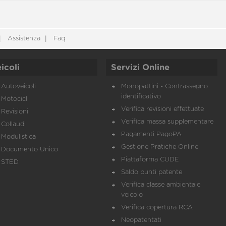
Assistenza
Faq
icoli
Servizi Online
Autoveicoli
Monopattini - Contrassegno
identificativo
Motocicli
Verifica revisioni effettuate
Revisioni
Verifica massa supplementare
Collaudi
Pagamenti PagoPA
Modulistica
Gestione Pratiche Online
Documento Unico
Piattaforma CUDE
STED
Saldo punti patente
Verifica classe ambientale
veicolo
Verifica copertura RCA
Neopatentati