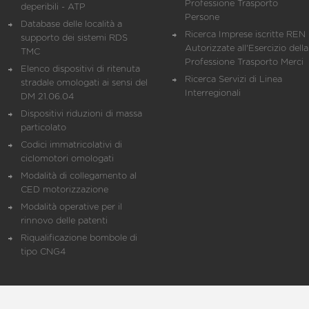
Professione Trasporto
deperibili - ATP
Persone
Database delle località a
Ricerca Imprese iscritte REN 
supporto dei sistemi RDS
Autorizzate all'Esercizio della
TMC
Professione Trasporto Merci
Elenco dispositivi di ritenuta
Ricerca Servizi di Linea
stradale omologati ai sensi del
Interregionali
DM 21.06.04
Dispositivi riduzioni di massa
particolato
Codici immatricolativi di
ciclomotori omologati
Modalità di collegamento al
CED motorizzazione
Modalità operative per il
rinnovo delle patenti
Riqualificazione bombole di
tipo CNG4