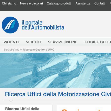
Chi siamo
News e circolari
Catalogo prodotti
Assistenza
Contatti
PATENTI
VEICOLI
SERVIZI ONLINE
CODICE DELL
Servizi online
//
Ricerca e Gestione UMC
Ricerca Uffici della Motorizzazione Civi
Ricerca Uffici della