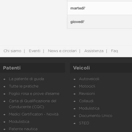
martedi'
giovedi'
Chi siamo
Eventi
News e circolari
Assistenza
Faq
Patenti
Veicoli
La patente di guida
Autoveicoli
Tutte le pratiche
Motocicli
Foglio rosa e prove d’esame
Revisioni
Carta di Qualificazione del
Collaudi
Conducente (CQC)
Modulistica
Medici Certificatori - Novità
Documento Unico
Modulistica
STED
Patente nautica