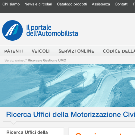
Chi siamo
News e circolari
Catalogo prodotti
Assistenza
Contatti
PATENTI
VEICOLI
SERVIZI ONLINE
CODICE DELL
Servizi online
//
Ricerca e Gestione UMC
Ricerca Uffici della Motorizzazione Civi
Ricerca Uffici della