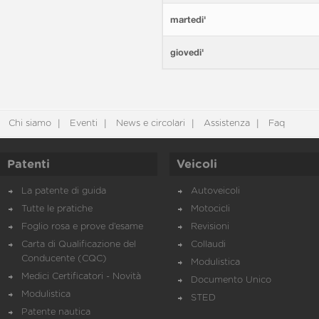
martedi'
giovedi'
Chi siamo
Eventi
News e circolari
Assistenza
Faq
Patenti
Veicoli
La patente di guida
Autoveicoli
Tutte le pratiche
Motocicli
Foglio rosa e prove d’esame
Revisioni
Carta di Qualificazione del
Collaudi
Conducente (CQC)
Modulistica
Medici Certificatori - Novità
Documento Unico
Modulistica
STED
Patente nautica