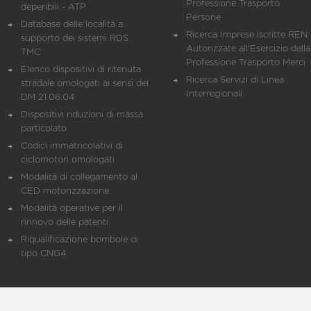
Professione Trasporto
deperibili - ATP
Persone
Database delle località a
Ricerca Imprese iscritte REN 
supporto dei sistemi RDS
Autorizzate all'Esercizio della
TMC
Professione Trasporto Merci
Elenco dispositivi di ritenuta
Ricerca Servizi di Linea
stradale omologati ai sensi del
Interregionali
DM 21.06.04
Dispositivi riduzioni di massa
particolato
Codici immatricolativi di
ciclomotori omologati
Modalità di collegamento al
CED motorizzazione
Modalità operative per il
rinnovo delle patenti
Riqualificazione bombole di
tipo CNG4