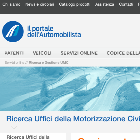
Chi siamo
News e circolari
Catalogo prodotti
Assistenza
Contatti
PATENTI
VEICOLI
SERVIZI ONLINE
CODICE DELL
Servizi online
//
Ricerca e Gestione UMC
Ricerca Uffici della Motorizzazione Civi
Ricerca Uffici della