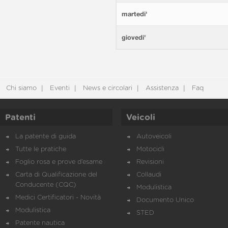
martedi'
giovedi'
Chi siamo
Eventi
News e circolari
Assistenza
Faq
Patenti
Veicoli
La patente di guida
Autoveicoli
Tutte le pratiche
Motocicli
Foglio rosa e prove d’esame
Revisioni
Carta di Qualificazione del
Collaudi
Conducente (CQC)
Modulistica
Medici Certificatori - Novità
Documento Unico
Modulistica
STED
Patente nautica