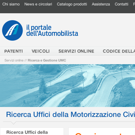
Chi siamo
News e circolari
Catalogo prodotti
Assistenza
Contatti
PATENTI
VEICOLI
SERVIZI ONLINE
CODICE DELL
Servizi online
//
Ricerca e Gestione UMC
Ricerca Uffici della Motorizzazione Civi
Ricerca Uffici della