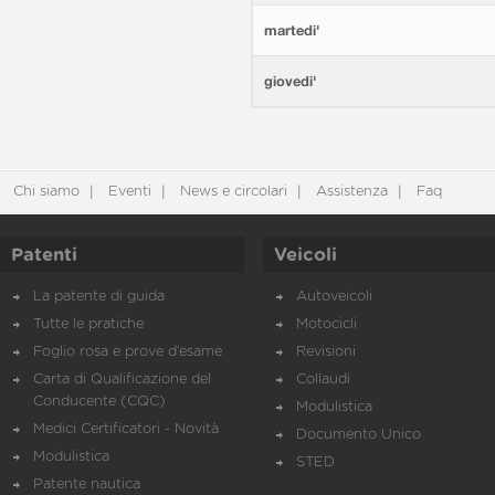
martedi'
giovedi'
Chi siamo
Eventi
News e circolari
Assistenza
Faq
Patenti
Veicoli
La patente di guida
Autoveicoli
Tutte le pratiche
Motocicli
Foglio rosa e prove d’esame
Revisioni
Carta di Qualificazione del
Collaudi
Conducente (CQC)
Modulistica
Medici Certificatori - Novità
Documento Unico
Modulistica
STED
Patente nautica