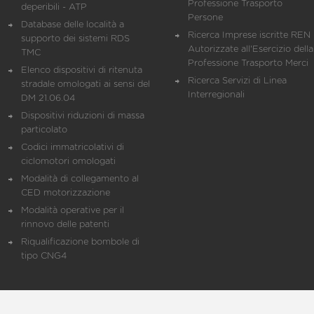
Professione Trasporto
deperibili - ATP
Persone
Database delle località a
Ricerca Imprese iscritte REN 
supporto dei sistemi RDS
Autorizzate all'Esercizio della
TMC
Professione Trasporto Merci
Elenco dispositivi di ritenuta
Ricerca Servizi di Linea
stradale omologati ai sensi del
Interregionali
DM 21.06.04
Dispositivi riduzioni di massa
particolato
Codici immatricolativi di
ciclomotori omologati
Modalità di collegamento al
CED motorizzazione
Modalità operative per il
rinnovo delle patenti
Riqualificazione bombole di
tipo CNG4