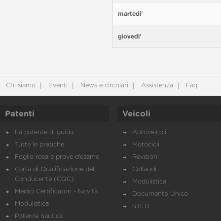
martedi'
giovedi'
Chi siamo
Eventi
News e circolari
Assistenza
Faq
Patenti
Veicoli
La patente di guida
Autoveicoli
Tutte le pratiche
Motocicli
Foglio rosa e prove d’esame
Revisioni
Carta di Qualificazione del
Collaudi
Conducente (CQC)
Modulistica
Medici Certificatori - Novità
Documento Unico
Modulistica
STED
Patente nautica