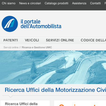
Chi siamo
News e circolari
Catalogo prodotti
Assistenza
Contatti
PATENTI
VEICOLI
SERVIZI ONLINE
CODICE DELL
Servizi online
//
Ricerca e Gestione UMC
Ricerca Uffici della Motorizzazione Civi
Ricerca Uffici della