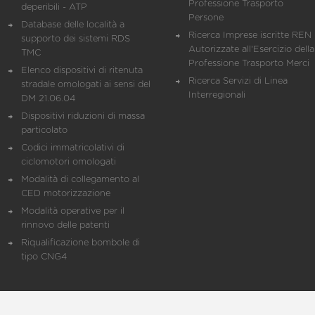
Professione Trasporto
deperibili - ATP
Persone
Database delle località a
Ricerca Imprese iscritte REN 
supporto dei sistemi RDS
Autorizzate all'Esercizio della
TMC
Professione Trasporto Merci
Elenco dispositivi di ritenuta
Ricerca Servizi di Linea
stradale omologati ai sensi del
Interregionali
DM 21.06.04
Dispositivi riduzioni di massa
particolato
Codici immatricolativi di
ciclomotori omologati
Modalità di collegamento al
CED motorizzazione
Modalità operative per il
rinnovo delle patenti
Riqualificazione bombole di
tipo CNG4