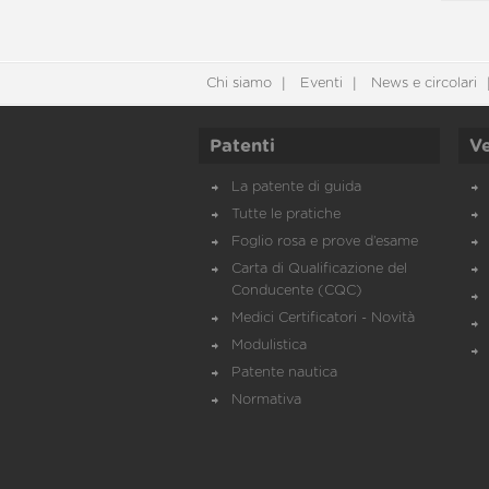
Chi siamo
Eventi
News e circolari
Patenti
Ve
La patente di guida
Tutte le pratiche
Foglio rosa e prove d’esame
Carta di Qualificazione del
Conducente (CQC)
Medici Certificatori - Novità
Modulistica
Patente nautica
Normativa