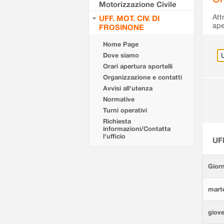
Motorizzazione Civile
Att
UFF. MOT. CIV. DI
ape
FROSINONE
Home Page
Dove siamo
Orari apertura sportelli
Organizzazione e contatti
Avvisi all'utenza
Normative
Turni operativi
Richiesta
informazioni/Contatta
l'ufficio
UF
Giorn
marte
giove