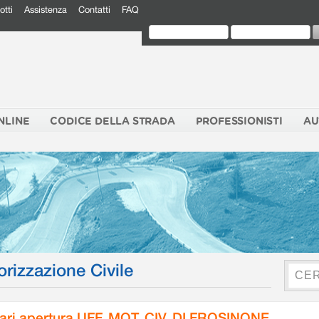
otti
Assistenza
Contatti
FAQ
NLINE
CODICE DELLA STRADA
PROFESSIONISTI
AU
orizzazione Civile
ari apertura UFF. MOT. CIV. DI FROSINONE