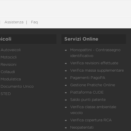
Assistenza
Faq
icoli
Servizi Online
Autoveicoli
Monopattini - Contrassegno
identificativo
Motocicli
Verifica revisioni effettuate
Revisioni
Verifica massa supplementare
Collaudi
Pagamenti PagoPA
Modulistica
Gestione Pratiche Online
Documento Unico
Piattaforma CUDE
STED
Saldo punti patente
Verifica classe ambientale
veicolo
Verifica copertura RCA
Neopatentati