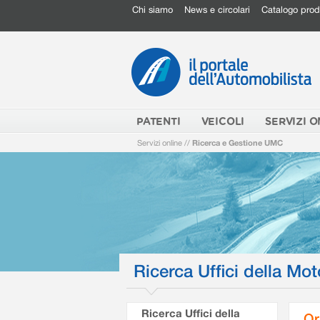
Chi siamo
News e circolari
Catalogo prod
PATENTI
VEICOLI
SERVIZI O
Servizi online
//
Ricerca e Gestione UMC
Ricerca Uffici della Mot
Ricerca Uffici della
Or