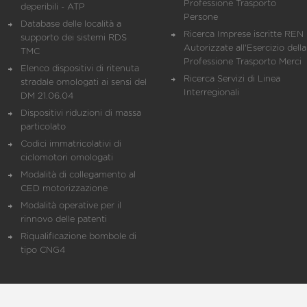
Professione Trasporto
deperibili - ATP
Persone
Database delle località a
Ricerca Imprese iscritte REN 
supporto dei sistemi RDS
Autorizzate all'Esercizio della
TMC
Professione Trasporto Merci
Elenco dispositivi di ritenuta
Ricerca Servizi di Linea
stradale omologati ai sensi del
Interregionali
DM 21.06.04
Dispositivi riduzioni di massa
particolato
Codici immatricolativi di
ciclomotori omologati
Modalità di collegamento al
CED motorizzazione
Modalità operative per il
rinnovo delle patenti
Riqualificazione bombole di
tipo CNG4