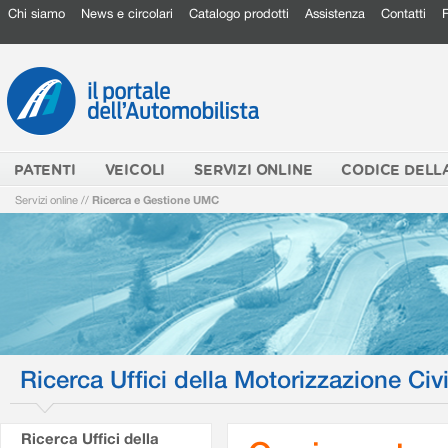
Chi siamo
News e circolari
Catalogo prodotti
Assistenza
Contatti
PATENTI
VEICOLI
SERVIZI ONLINE
CODICE DELL
Servizi online
//
Ricerca e Gestione UMC
Ricerca Uffici della Motorizzazione Civi
Ricerca Uffici della