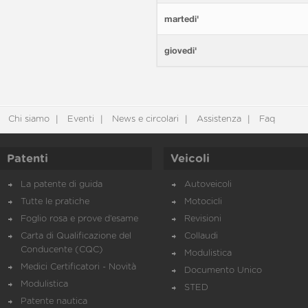
martedi'
giovedi'
Chi siamo
Eventi
News e circolari
Assistenza
Faq
Patenti
Veicoli
La patente di guida
Autoveicoli
Tutte le pratiche
Motocicli
Foglio rosa e prove d’esame
Revisioni
Carta di Qualificazione del
Collaudi
Conducente (CQC)
Modulistica
Medici Certificatori - Novità
Documento Unico
Modulistica
STED
Patente nautica