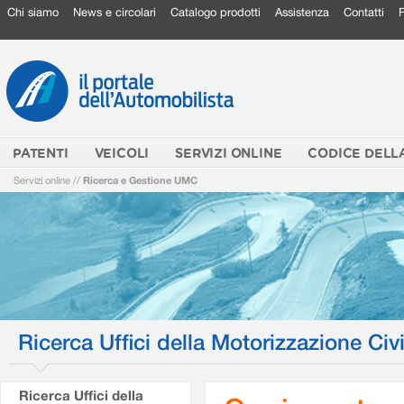
Chi siamo
News e circolari
Catalogo prodotti
Assistenza
Contatti
PATENTI
VEICOLI
SERVIZI ONLINE
CODICE DELL
Servizi online
//
Ricerca e Gestione UMC
Ricerca Uffici della Motorizzazione Civi
Ricerca Uffici della