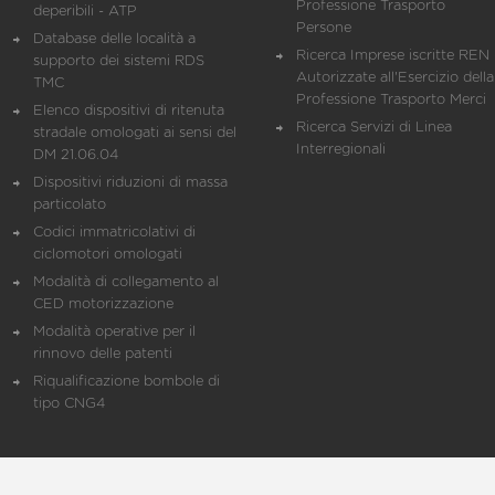
Professione Trasporto
deperibili - ATP
Persone
Database delle località a
Ricerca Imprese iscritte REN 
supporto dei sistemi RDS
Autorizzate all'Esercizio della
TMC
Professione Trasporto Merci
Elenco dispositivi di ritenuta
Ricerca Servizi di Linea
stradale omologati ai sensi del
Interregionali
DM 21.06.04
Dispositivi riduzioni di massa
particolato
Codici immatricolativi di
ciclomotori omologati
Modalità di collegamento al
CED motorizzazione
Modalità operative per il
rinnovo delle patenti
Riqualificazione bombole di
tipo CNG4