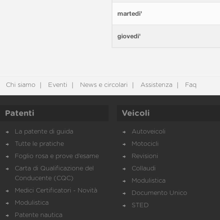
martedi'
giovedi'
Chi siamo
Eventi
News e circolari
Assistenza
Faq
Patenti
Veicoli
La patente di guida
Autoveicoli
Tutte le pratiche
Motocicli
Foglio rosa e prove d’esame
Revisioni
Carta di Qualificazione del
Collaudi
Conducente (CQC)
Modulistica
Medici Certificatori - Novità
Documento Unico
Modulistica
STED
Patente nautica