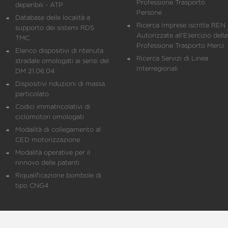
Professione Trasporto
deperibili - ATP
Persone
Database delle località a
Ricerca Imprese iscritte REN 
supporto dei sistemi RDS
Autorizzate all'Esercizio della
TMC
Professione Trasporto Merci
Elenco dispositivi di ritenuta
Ricerca Servizi di Linea
stradale omologati ai sensi del
Interregionali
DM 21.06.04
Dispositivi riduzioni di massa
particolato
Codici immatricolativi di
ciclomotori omologati
Modalità di collegamento al
CED motorizzazione
Modalità operative per il
rinnovo delle patenti
Riqualificazione bombole di
tipo CNG4