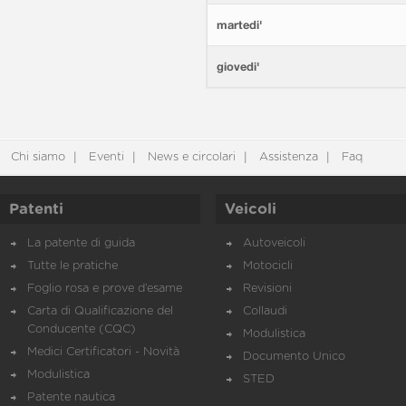
martedi'
giovedi'
Chi siamo
Eventi
News e circolari
Assistenza
Faq
Patenti
Veicoli
La patente di guida
Autoveicoli
Tutte le pratiche
Motocicli
Foglio rosa e prove d’esame
Revisioni
Carta di Qualificazione del
Collaudi
Conducente (CQC)
Modulistica
Medici Certificatori - Novità
Documento Unico
Modulistica
STED
Patente nautica