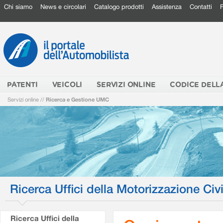
Chi siamo
News e circolari
Catalogo prodotti
Assistenza
Contatti
PATENTI
VEICOLI
SERVIZI ONLINE
CODICE DELL
Servizi online
//
Ricerca e Gestione UMC
Ricerca Uffici della Motorizzazione Civi
Ricerca Uffici della