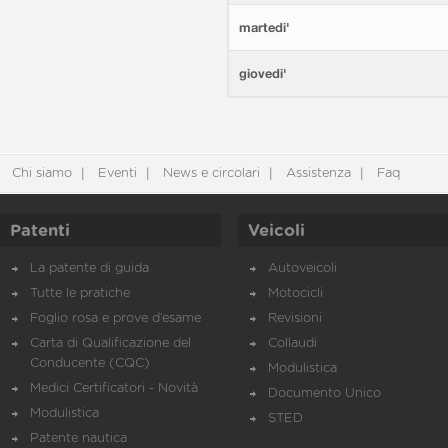
martedi'
giovedi'
Chi siamo
Eventi
News e circolari
Assistenza
Faq
Patenti
Veicoli
La patente di guida
Autoveicoli
Tutte le pratiche
Motocicli
Foglio rosa e prove d’esame
Revisioni
Carta di Qualificazione del
Collaudi
Conducente (CQC)
Modulistica
Medici Certificatori - Novità
Documento Unico
Modulistica
STED
Patente nautica