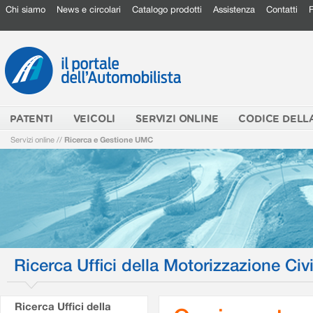
Chi siamo
News e circolari
Catalogo prodotti
Assistenza
Contatti
PATENTI
VEICOLI
SERVIZI ONLINE
CODICE DELL
Servizi online
//
Ricerca e Gestione UMC
Ricerca Uffici della Motorizzazione Civi
Ricerca Uffici della