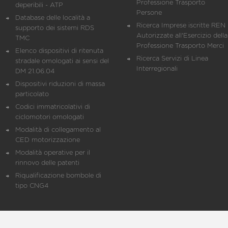
Professione Trasporto
deperibili - ATP
Persone
Database delle località a
Ricerca Imprese iscritte REN 
supporto dei sistemi RDS
Autorizzate all'Esercizio della
TMC
Professione Trasporto Merci
Elenco dispositivi di ritenuta
Ricerca Servizi di Linea
stradale omologati ai sensi del
Interregionali
DM 21.06.04
Dispositivi riduzioni di massa
particolato
Codici immatricolativi di
ciclomotori omologati
Modalità di collegamento al
CED motorizzazione
Modalità operative per il
rinnovo delle patenti
Riqualificazione bombole di
tipo CNG4