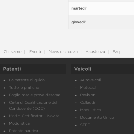
martedi'
giovedi'
Chi siamo
Eventi
News e circolari
Assistenza
Faq
Patenti
Veicoli
La patente di guida
Autoveicoli
Tutte le pratiche
Motocicli
Foglio rosa e prove d’esame
Revisioni
Carta di Qualificazione del
Collaudi
Conducente (CQC)
Modulistica
Medici Certificatori - Novità
Documento Unico
Modulistica
STED
Patente nautica