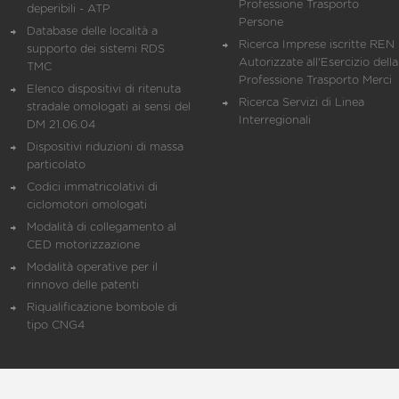
Professione Trasporto
deperibili - ATP
Persone
Database delle località a
Ricerca Imprese iscritte REN 
supporto dei sistemi RDS
Autorizzate all'Esercizio della
TMC
Professione Trasporto Merci
Elenco dispositivi di ritenuta
Ricerca Servizi di Linea
stradale omologati ai sensi del
Interregionali
DM 21.06.04
Dispositivi riduzioni di massa
particolato
Codici immatricolativi di
ciclomotori omologati
Modalità di collegamento al
CED motorizzazione
Modalità operative per il
rinnovo delle patenti
Riqualificazione bombole di
tipo CNG4