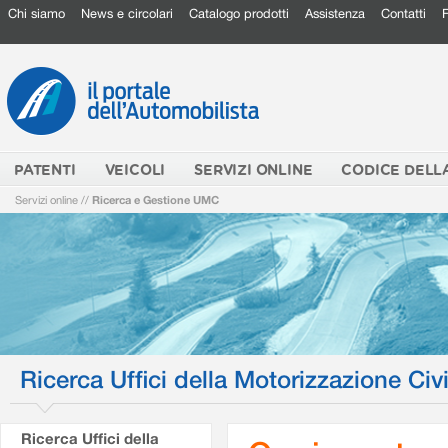
Chi siamo
News e circolari
Catalogo prodotti
Assistenza
Contatti
PATENTI
VEICOLI
SERVIZI ONLINE
CODICE DELL
Servizi online
//
Ricerca e Gestione UMC
Ricerca Uffici della Motorizzazione Civi
Ricerca Uffici della