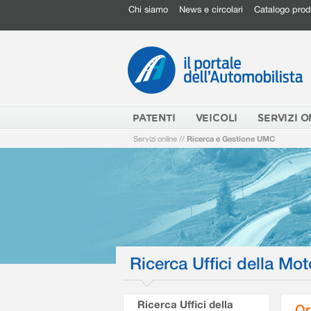
Chi siamo
News e circolari
Catalogo prod
PATENTI
VEICOLI
SERVIZI O
Servizi online
//
Ricerca e Gestione UMC
Ricerca Uffici della Mot
Ricerca Uffici della
Or