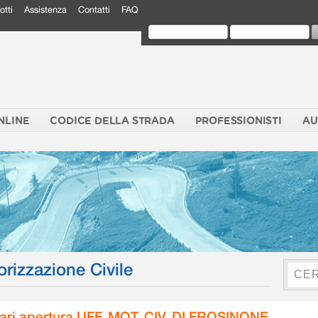
otti
Assistenza
Contatti
FAQ
NLINE
CODICE DELLA STRADA
PROFESSIONISTI
AU
orizzazione Civile
ari apertura UFF. MOT. CIV. DI FROSINONE