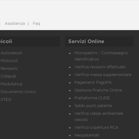
Assistenza
Faq
icoli
Servizi Online
Autoveicoli
Monopattini - Contrassegno
identificativo
Motocicli
Verifica revisioni effettuate
Revisioni
Verifica massa supplementare
Collaudi
Pagamenti PagoPA
Modulistica
Gestione Pratiche Online
Documento Unico
Piattaforma CUDE
STED
Saldo punti patente
Verifica classe ambientale
veicolo
Verifica copertura RCA
Neopatentati