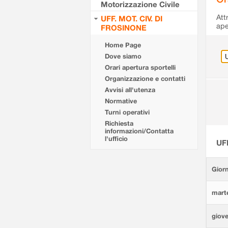
Motorizzazione Civile
Att
UFF. MOT. CIV. DI
ape
FROSINONE
Home Page
Dove siamo
Orari apertura sportelli
Organizzazione e contatti
Avvisi all'utenza
Normative
Turni operativi
Richiesta
informazioni/Contatta
l'ufficio
UF
Giorn
marte
giove