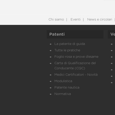
Chi siamo
Eventi
News e circolari
Patenti
Ve
La patente di guida
Tutte le pratiche
Foglio rosa e prove d’esame
Carta di Qualificazione del
Conducente (CQC)
Medici Certificatori - Novità
Modulistica
Patente nautica
Normativa