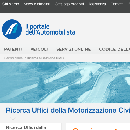
Chi siamo
News e circolari
Catalogo prodotti
Assistenza
Contatti
PATENTI
VEICOLI
SERVIZI ONLINE
CODICE DELL
Servizi online
//
Ricerca e Gestione UMC
Ricerca Uffici della Motorizzazione Civi
Ricerca Uffici della