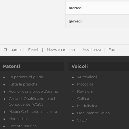
martedi'
giovedi'
Chi siamo
Eventi
News e circolari
Assistenza
Faq
Patenti
Veicoli
La patente di guida
Autoveicoli
Tutte le pratiche
Motocicli
Foglio rosa e prove d’esame
Revisioni
Carta di Qualificazione del
Collaudi
Conducente (CQC)
Modulistica
Medici Certificatori - Novità
Documento Unico
Modulistica
STED
Patente nautica