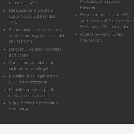
Professione Trasporto
deperibili - ATP
Persone
Database delle località a
Ricerca Imprese iscritte REN 
supporto dei sistemi RDS
Autorizzate all'Esercizio della
TMC
Professione Trasporto Merci
Elenco dispositivi di ritenuta
Ricerca Servizi di Linea
stradale omologati ai sensi del
Interregionali
DM 21.06.04
Dispositivi riduzioni di massa
particolato
Codici immatricolativi di
ciclomotori omologati
Modalità di collegamento al
CED motorizzazione
Modalità operative per il
rinnovo delle patenti
Riqualificazione bombole di
tipo CNG4