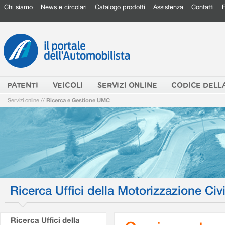
Chi siamo
News e circolari
Catalogo prodotti
Assistenza
Contatti
PATENTI
VEICOLI
SERVIZI ONLINE
CODICE DELL
Servizi online
//
Ricerca e Gestione UMC
Ricerca Uffici della Motorizzazione Civi
Ricerca Uffici della