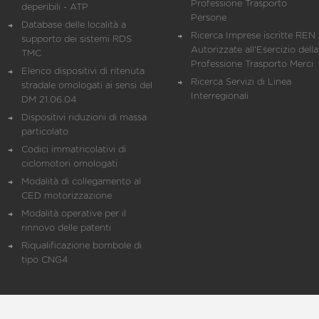
Professione Trasporto
deperibili - ATP
Persone
Database delle località a
Ricerca Imprese iscritte REN 
supporto dei sistemi RDS
Autorizzate all'Esercizio della
TMC
Professione Trasporto Merci
Elenco dispositivi di ritenuta
Ricerca Servizi di Linea
stradale omologati ai sensi del
Interregionali
DM 21.06.04
Dispositivi riduzioni di massa
particolato
Codici immatricolativi di
ciclomotori omologati
Modalità di collegamento al
CED motorizzazione
Modalità operative per il
rinnovo delle patenti
Riqualificazione bombole di
tipo CNG4