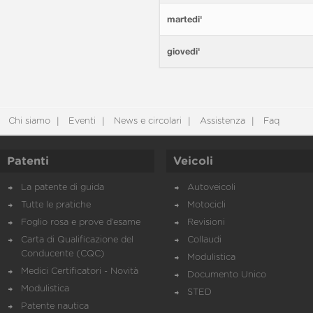
martedi'
giovedi'
Chi siamo
Eventi
News e circolari
Assistenza
Faq
Patenti
Veicoli
La patente di guida
Autoveicoli
Tutte le pratiche
Motocicli
Foglio rosa e prove d’esame
Revisioni
Carta di Qualificazione del
Collaudi
Conducente (CQC)
Modulistica
Medici Certificatori - Novità
Documento Unico
Modulistica
STED
Patente nautica