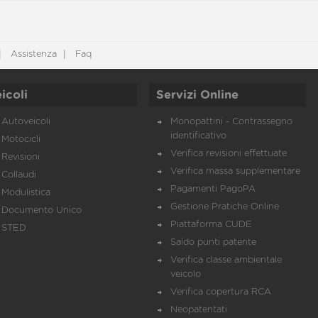
Assistenza
Faq
icoli
Servizi Online
Autoveicoli
Monopattini - Contrassegno
identificativo
Motocicli
Verifica revisioni effettuate
Revisioni
Verifica massa supplementare
Collaudi
Pagamenti PagoPA
Modulistica
Gestione Pratiche Online
Documento Unico
Piattaforma CUDE
STED
Saldo punti patente
Verifica classe ambientale
veicolo
Verifica copertura RCA
Neopatentati