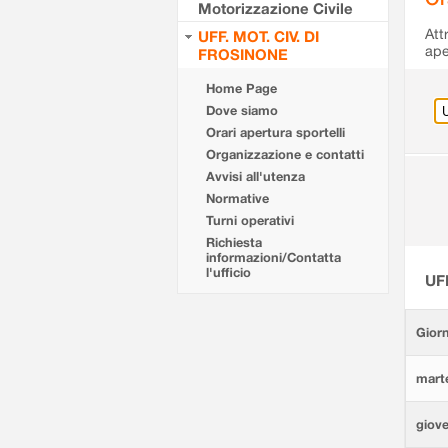
Motorizzazione Civile
Att
UFF. MOT. CIV. DI
ape
FROSINONE
Home Page
Dove siamo
Orari apertura sportelli
Organizzazione e contatti
Avvisi all'utenza
Normative
Turni operativi
Richiesta
informazioni/Contatta
l'ufficio
UF
Giorn
marte
giove