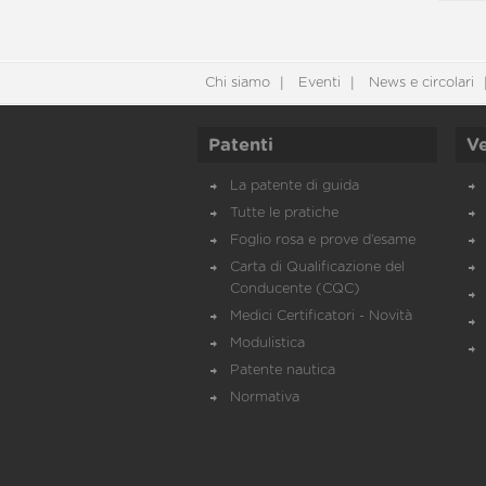
Chi siamo
Eventi
News e circolari
Patenti
Ve
La patente di guida
Tutte le pratiche
Foglio rosa e prove d’esame
Carta di Qualificazione del
Conducente (CQC)
Medici Certificatori - Novità
Modulistica
Patente nautica
Normativa