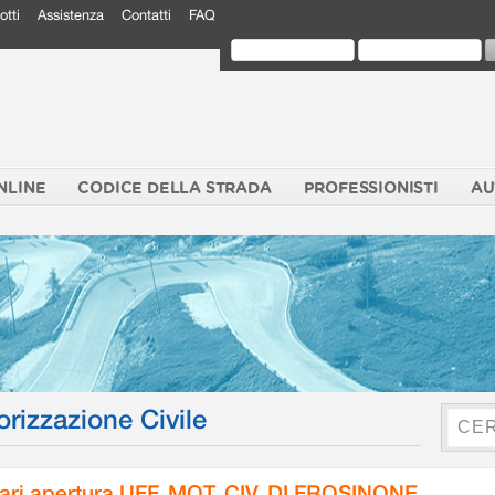
otti
Assistenza
Contatti
FAQ
NLINE
CODICE DELLA STRADA
PROFESSIONISTI
AU
orizzazione Civile
ari apertura UFF. MOT. CIV. DI FROSINONE