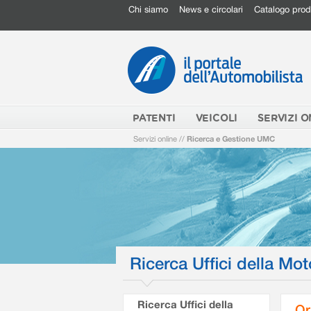
Chi siamo
News e circolari
Catalogo prod
PATENTI
VEICOLI
SERVIZI O
Servizi online
//
Ricerca e Gestione UMC
Ricerca Uffici della Mot
Ricerca Uffici della
Or