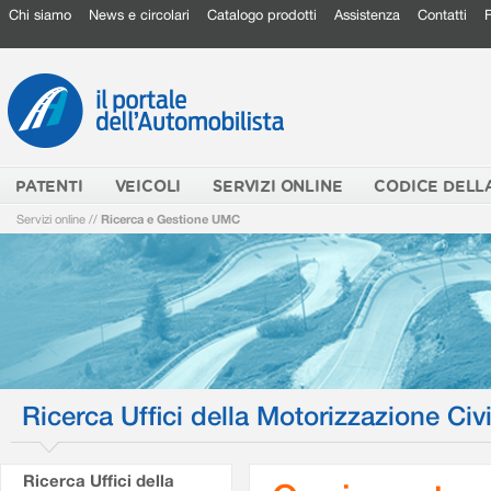
Chi siamo
News e circolari
Catalogo prodotti
Assistenza
Contatti
PATENTI
VEICOLI
SERVIZI ONLINE
CODICE DELL
Servizi online
//
Ricerca e Gestione UMC
Ricerca Uffici della Motorizzazione Civi
Ricerca Uffici della