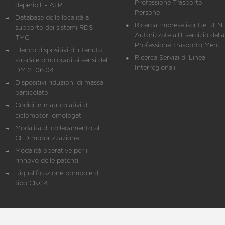
Professione Trasporto
deperibili - ATP
Persone
Database delle località a
Ricerca Imprese iscritte REN 
supporto dei sistemi RDS
Autorizzate all'Esercizio della
TMC
Professione Trasporto Merci
Elenco dispositivi di ritenuta
Ricerca Servizi di Linea
stradale omologati ai sensi del
Interregionali
DM 21.06.04
Dispositivi riduzioni di massa
particolato
Codici immatricolativi di
ciclomotori omologati
Modalità di collegamento al
CED motorizzazione
Modalità operative per il
rinnovo delle patenti
Riqualificazione bombole di
tipo CNG4