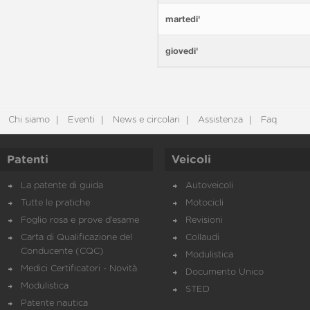
martedi'
giovedi'
Chi siamo
Eventi
News e circolari
Assistenza
Faq
Patenti
Veicoli
La patente di guida
Autoveicoli
Tutte le pratiche
Motocicli
Foglio rosa e prove d’esame
Revisioni
Carta di Qualificazione del
Collaudi
Conducente (CQC)
Modulistica
Medici Certificatori - Novità
Documento Unico
Modulistica
STED
Patente nautica