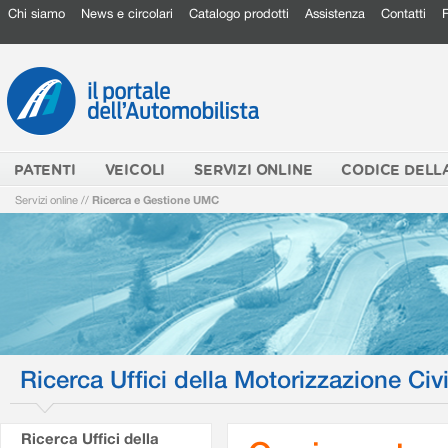
Chi siamo
News e circolari
Catalogo prodotti
Assistenza
Contatti
PATENTI
VEICOLI
SERVIZI ONLINE
CODICE DELL
Servizi online
//
Ricerca e Gestione UMC
Ricerca Uffici della Motorizzazione Civi
Ricerca Uffici della