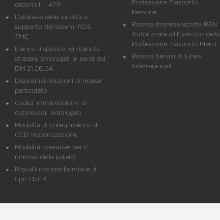
Professione Trasporto
deperibili - ATP
Persone
Database delle località a
Ricerca Imprese iscritte REN 
supporto dei sistemi RDS
Autorizzate all'Esercizio della
TMC
Professione Trasporto Merci
Elenco dispositivi di ritenuta
Ricerca Servizi di Linea
stradale omologati ai sensi del
Interregionali
DM 21.06.04
Dispositivi riduzioni di massa
particolato
Codici immatricolativi di
ciclomotori omologati
Modalità di collegamento al
CED motorizzazione
Modalità operative per il
rinnovo delle patenti
Riqualificazione bombole di
tipo CNG4