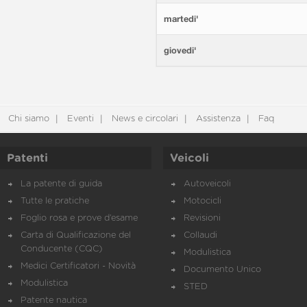
martedi'
giovedi'
Chi siamo
Eventi
News e circolari
Assistenza
Faq
Patenti
Veicoli
La patente di guida
Autoveicoli
Tutte le pratiche
Motocicli
Foglio rosa e prove d’esame
Revisioni
Carta di Qualificazione del
Collaudi
Conducente (CQC)
Modulistica
Medici Certificatori - Novità
Documento Unico
Modulistica
STED
Patente nautica