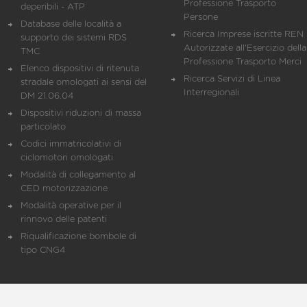
Professione Trasporto
deperibili - ATP
Persone
Database delle località a
Ricerca Imprese iscritte REN 
supporto dei sistemi RDS
Autorizzate all'Esercizio della
TMC
Professione Trasporto Merci
Elenco dispositivi di ritenuta
Ricerca Servizi di Linea
stradale omologati ai sensi del
Interregionali
DM 21.06.04
Dispositivi riduzioni di massa
particolato
Codici immatricolativi di
ciclomotori omologati
Modalità di collegamento al
CED motorizzazione
Modalità operative per il
rinnovo delle patenti
Riqualificazione bombole di
tipo CNG4