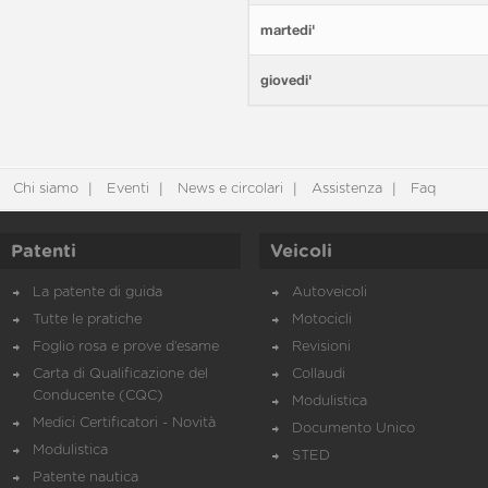
martedi'
giovedi'
Chi siamo
Eventi
News e circolari
Assistenza
Faq
Patenti
Veicoli
La patente di guida
Autoveicoli
Tutte le pratiche
Motocicli
Foglio rosa e prove d’esame
Revisioni
Carta di Qualificazione del
Collaudi
Conducente (CQC)
Modulistica
Medici Certificatori - Novità
Documento Unico
Modulistica
STED
Patente nautica