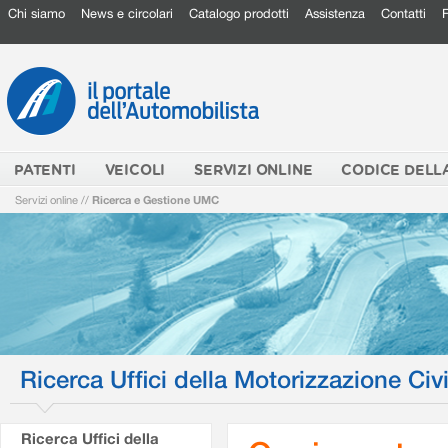
Chi siamo
News e circolari
Catalogo prodotti
Assistenza
Contatti
PATENTI
VEICOLI
SERVIZI ONLINE
CODICE DELL
Servizi online
//
Ricerca e Gestione UMC
Ricerca Uffici della Motorizzazione Civi
Ricerca Uffici della