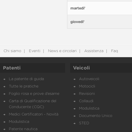
martedi'
giovedi'
Chi siamo
Eventi
News e circolari
Assistenza
Faq
Patenti
Veicoli
La patente di guida
Autoveicoli
Tutte le pratiche
Motocicli
Foglio rosa e prove d’esame
Revisioni
Carta di Qualificazione del
Collaudi
Conducente (CQC)
Modulistica
Medici Certificatori - Novità
Documento Unico
Modulistica
STED
Patente nautica