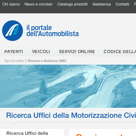
Chi siamo
News e circolari
Catalogo prodotti
Assistenza
Contatti
PATENTI
VEICOLI
SERVIZI ONLINE
CODICE DELL
Servizi online
//
Ricerca e Gestione UMC
Ricerca Uffici della Motorizzazione Civi
Ricerca Uffici della