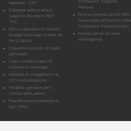
Professione Trasporto
deperibili - ATP
Persone
Database delle località a
Ricerca Imprese iscritte REN 
supporto dei sistemi RDS
Autorizzate all'Esercizio della
TMC
Professione Trasporto Merci
Elenco dispositivi di ritenuta
Ricerca Servizi di Linea
stradale omologati ai sensi del
Interregionali
DM 21.06.04
Dispositivi riduzioni di massa
particolato
Codici immatricolativi di
ciclomotori omologati
Modalità di collegamento al
CED motorizzazione
Modalità operative per il
rinnovo delle patenti
Riqualificazione bombole di
tipo CNG4