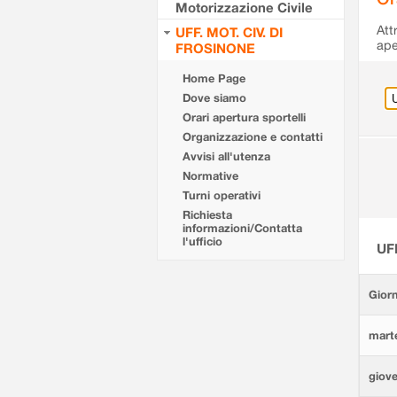
Motorizzazione Civile
Att
UFF. MOT. CIV. DI
ape
FROSINONE
Home Page
Dove siamo
Orari apertura sportelli
Organizzazione e contatti
Avvisi all'utenza
Normative
Turni operativi
Richiesta
informazioni/Contatta
l'ufficio
UF
Giorn
marte
giove