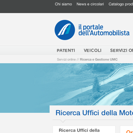
Chi siamo
News e circolari
Catalogo prod
PATENTI
VEICOLI
SERVIZI O
Servizi online
//
Ricerca e Gestione UMC
Ricerca Uffici della Mot
Ricerca Uffici della
Or