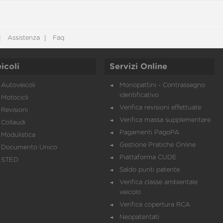
Assistenza
Faq
icoli
Servizi Online
Autoveicoli
Monopattini - Contrassegno
identificativo
Motocicli
Verifica revisioni effettuate
Revisioni
Verifica massa supplementare
Collaudi
Pagamenti PagoPA
Modulistica
Gestione Pratiche Online
Documento Unico
Piattaforma CUDE
STED
Saldo punti patente
Verifica classe ambientale
veicolo
Verifica copertura RCA
Neopatentati