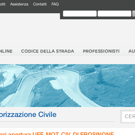
otti
Assistenza
Contatti
FAQ
NLINE
CODICE DELLA STRADA
PROFESSIONISTI
AU
orizzazione Civile
ari apertura UFF. MOT. CIV. DI FROSINONE