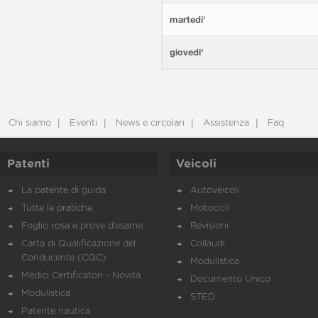
martedi'
giovedi'
Chi siamo
Eventi
News e circolari
Assistenza
Faq
Patenti
Veicoli
La patente di guida
Autoveicoli
Tutte le pratiche
Motocicli
Foglio rosa e prove d’esame
Revisioni
Carta di Qualificazione del
Collaudi
Conducente (CQC)
Modulistica
Medici Certificatori - Novità
Documento Unico
Modulistica
STED
Patente nautica