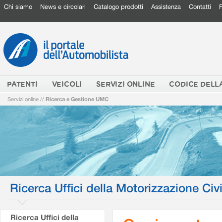
Chi siamo
News e circolari
Catalogo prodotti
Assistenza
Contatti
PATENTI
VEICOLI
SERVIZI ONLINE
CODICE DELL
Servizi online
//
Ricerca e Gestione UMC
Ricerca Uffici della Motorizzazione Civi
Ricerca Uffici della