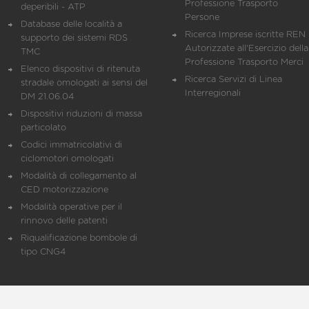
Professione Trasporto
deperibili - ATP
Persone
Database delle località a
Ricerca Imprese iscritte REN 
supporto dei sistemi RDS
Autorizzate all'Esercizio della
TMC
Professione Trasporto Merci
Elenco dispositivi di ritenuta
Ricerca Servizi di Linea
stradale omologati ai sensi del
Interregionali
DM 21.06.04
Dispositivi riduzioni di massa
particolato
Codici immatricolativi di
ciclomotori omologati
Modalità di collegamento al
CED motorizzazione
Modalità operative per il
rinnovo delle patenti
Riqualificazione bombole di
tipo CNG4