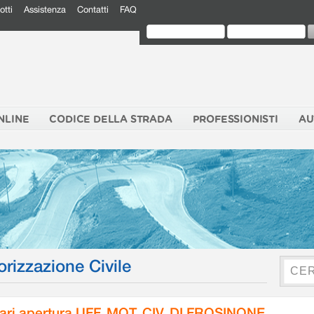
otti
Assistenza
Contatti
FAQ
NLINE
CODICE DELLA STRADA
PROFESSIONISTI
AU
orizzazione Civile
ari apertura UFF. MOT. CIV. DI FROSINONE