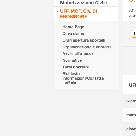
Motorizzazione Civile
Att
UFF. MOT. CIV. DI
ape
FROSINONE
Home Page
Dove siamo
Orari apertura sportelli
Organizzazione e contatti
Avvisi all'utenza
Normative
Turni operativi
Richiesta
informazioni/Contatta
l'ufficio
UF
Giorn
marte
giove