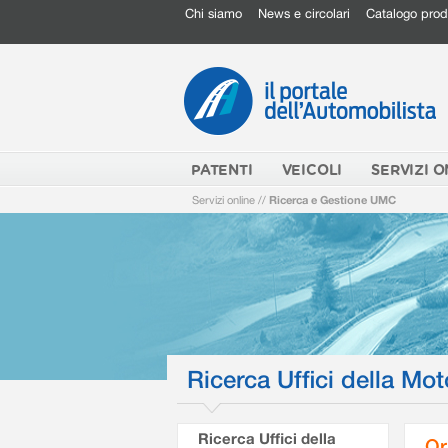
Chi siamo
News e circolari
Catalogo prod
PATENTI
VEICOLI
SERVIZI O
Servizi online
//
Ricerca e Gestione UMC
Ricerca Uffici della Mot
Ricerca Uffici della
Or