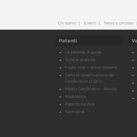
Chi siamo
Eventi
News e circolari
Patenti
Ve
La patente di guida
Tutte le pratiche
Foglio rosa e prove d’esame
Carta di Qualificazione del
Conducente (CQC)
Medici Certificatori - Novità
Modulistica
Patente nautica
Normativa