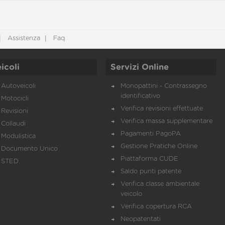
Assistenza
Faq
icoli
Servizi Online
Autoveicoli
Monopattini - Contrassegno
identificativo
Motocicli
Verifica revisioni effettuate
Revisioni
Verifica massa supplementare
Collaudi
Pagamenti PagoPA
Modulistica
Gestione Pratiche Online
Documento Unico
Piattaforma CUDE
STED
Saldo punti patente
Verifica classe ambientale
veicolo
Verifica copertura RCA
Neopatentati