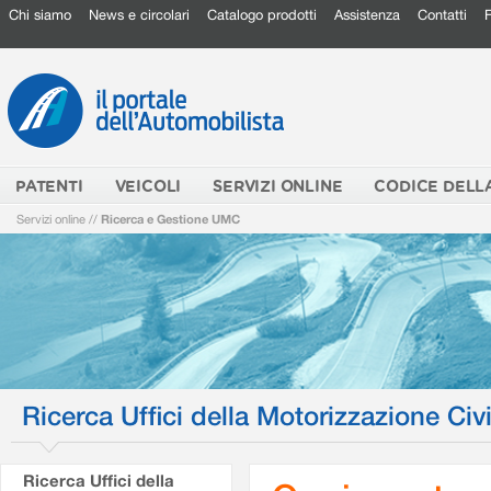
Chi siamo
News e circolari
Catalogo prodotti
Assistenza
Contatti
PATENTI
VEICOLI
SERVIZI ONLINE
CODICE DELL
Servizi online
//
Ricerca e Gestione UMC
Ricerca Uffici della Motorizzazione Civi
Ricerca Uffici della