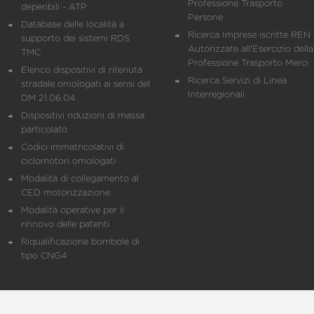
Professione Trasporto
deperibili - ATP
Persone
Database delle località a
Ricerca Imprese iscritte REN 
supporto dei sistemi RDS
Autorizzate all'Esercizio della
TMC
Professione Trasporto Merci
Elenco dispositivi di ritenuta
Ricerca Servizi di Linea
stradale omologati ai sensi del
Interregionali
DM 21.06.04
Dispositivi riduzioni di massa
particolato
Codici immatricolativi di
ciclomotori omologati
Modalità di collegamento al
CED motorizzazione
Modalità operative per il
rinnovo delle patenti
Riqualificazione bombole di
tipo CNG4