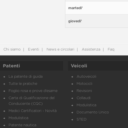
martedi'
giovedi'
Chi siamo
Eventi
News e circolari
Assistenza
Faq
Patenti
Veicoli
La patente di guida
Autoveicoli
Tutte le pratiche
Motocicli
Foglio rosa e prove d’esame
Revisioni
Carta di Qualificazione del
Collaudi
Conducente (CQC)
Modulistica
Medici Certificatori - Novità
Documento Unico
Modulistica
STED
Patente nautica