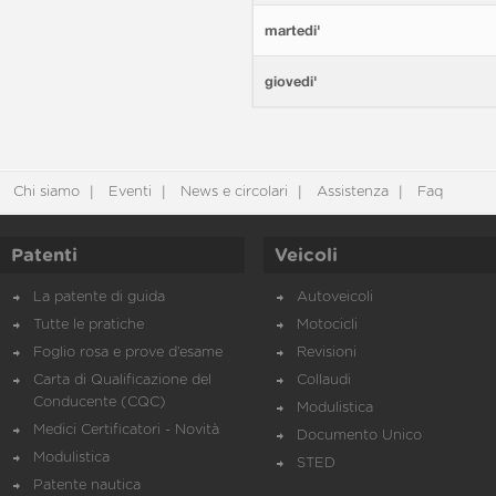
martedi'
giovedi'
Chi siamo
Eventi
News e circolari
Assistenza
Faq
Patenti
Veicoli
La patente di guida
Autoveicoli
Tutte le pratiche
Motocicli
Foglio rosa e prove d’esame
Revisioni
Carta di Qualificazione del
Collaudi
Conducente (CQC)
Modulistica
Medici Certificatori - Novità
Documento Unico
Modulistica
STED
Patente nautica