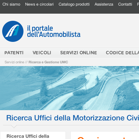
Chi siamo
News e circolari
Catalogo prodotti
Assistenza
Contatti
PATENTI
VEICOLI
SERVIZI ONLINE
CODICE DELL
Servizi online
//
Ricerca e Gestione UMC
Ricerca Uffici della Motorizzazione Civi
Ricerca Uffici della