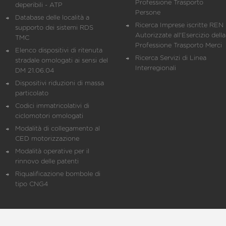
Professione Trasporto
deperibili - ATP
Persone
Database delle località a
Ricerca Imprese iscritte REN 
supporto dei sistemi RDS
Autorizzate all'Esercizio della
TMC
Professione Trasporto Merci
Elenco dispositivi di ritenuta
Ricerca Servizi di Linea
stradale omologati ai sensi del
Interregionali
DM 21.06.04
Dispositivi riduzioni di massa
particolato
Codici immatricolativi di
ciclomotori omologati
Modalità di collegamento al
CED motorizzazione
Modalità operative per il
rinnovo delle patenti
Riqualificazione bombole di
tipo CNG4