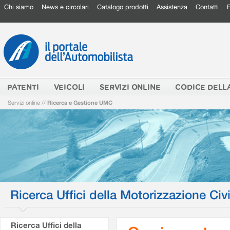
Chi siamo
News e circolari
Catalogo prodotti
Assistenza
Contatti
PATENTI
VEICOLI
SERVIZI ONLINE
CODICE DELL
Servizi online
//
Ricerca e Gestione UMC
Ricerca Uffici della Motorizzazione Civi
Ricerca Uffici della