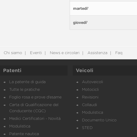
martedi'
giovedi'
Chi siamo
Eventi
News e circolari
Assistenza
Faq
Patenti
Veicoli
La patente di guida
Autoveicoli
Tutte le pratiche
Motocicli
Foglio rosa e prove d’esame
Revisioni
Carta di Qualificazione del
Collaudi
Conducente (CQC)
Modulistica
Medici Certificatori - Novità
Documento Unico
Modulistica
STED
Patente nautica