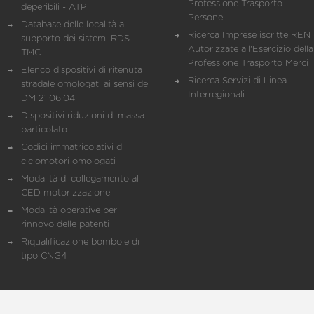
Professione Trasporto
deperibili - ATP
Persone
Database delle località a
Ricerca Imprese iscritte REN 
supporto dei sistemi RDS
Autorizzate all'Esercizio della
TMC
Professione Trasporto Merci
Elenco dispositivi di ritenuta
Ricerca Servizi di Linea
stradale omologati ai sensi del
Interregionali
DM 21.06.04
Dispositivi riduzioni di massa
particolato
Codici immatricolativi di
ciclomotori omologati
Modalità di collegamento al
CED motorizzazione
Modalità operative per il
rinnovo delle patenti
Riqualificazione bombole di
tipo CNG4