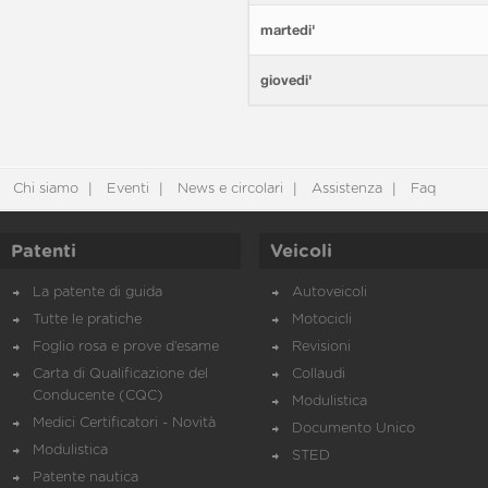
martedi'
giovedi'
Chi siamo
Eventi
News e circolari
Assistenza
Faq
Patenti
Veicoli
La patente di guida
Autoveicoli
Tutte le pratiche
Motocicli
Foglio rosa e prove d’esame
Revisioni
Carta di Qualificazione del
Collaudi
Conducente (CQC)
Modulistica
Medici Certificatori - Novità
Documento Unico
Modulistica
STED
Patente nautica