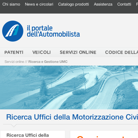
Chi siamo
News e circolari
Catalogo prodotti
Assistenza
Contatti
PATENTI
VEICOLI
SERVIZI ONLINE
CODICE DELL
Servizi online
//
Ricerca e Gestione UMC
Ricerca Uffici della Motorizzazione Civi
Ricerca Uffici della