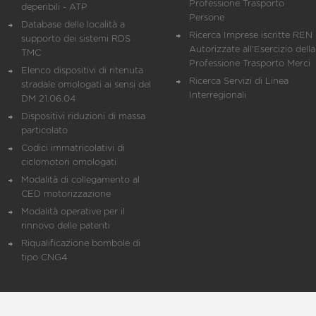
Professione Trasporto
deperibili - ATP
Persone
Database delle località a
Ricerca Imprese iscritte REN 
supporto dei sistemi RDS
Autorizzate all'Esercizio della
TMC
Professione Trasporto Merci
Elenco dispositivi di ritenuta
Ricerca Servizi di Linea
stradale omologati ai sensi del
Interregionali
DM 21.06.04
Dispositivi riduzioni di massa
particolato
Codici immatricolativi di
ciclomotori omologati
Modalità di collegamento al
CED motorizzazione
Modalità operative per il
rinnovo delle patenti
Riqualificazione bombole di
tipo CNG4